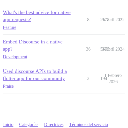
What's the best advice for native
app requests?
8
2518
9 Abril 2022
Feature
Embed Discourse in a native
app?
36
5655
3 Abril 2024
Development
Used discourse APIs to build a
1 Febrero
flutter app for our community
2
194
2026
Praise
Inicio
Categorías
Directrices
Términos del servicio