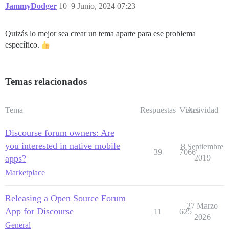
JammyDodger
10
9 Junio, 2024 07:23
Quizás lo mejor sea crear un tema aparte para ese problema
específico.
Temas relacionados
Tema
Respuestas
Vistas
Actividad
Discourse forum owners: Are
you interested in native mobile
8 Septiembre
39
7066
apps?
2019
Marketplace
Releasing a Open Source Forum
27 Marzo
App for Discourse
11
625
2026
General