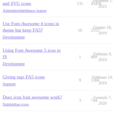
Dicembre 1,
and SVG icons
131
43456
2023
Announcements
new-feature
Use Font-Awesome 4 icons in
Giugno 18,
theme but keep FA5?
16
2551
2019
Development
Using Font Awesome 5 icon in
Febbraio 9,
JS
1
669
2019
Development
Giving tags FA5 icons
Febbraio 19,
9
1366
2019
Support
Does icon font awesome work?
Gennaio 7,
3
744
2020
Support
tag-icons