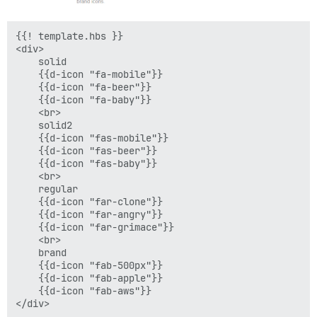
{{! template.hbs }}

<div>

    solid

    {{d-icon "fa-mobile"}}

    {{d-icon "fa-beer"}}

    {{d-icon "fa-baby"}}

    <br>

    solid2

    {{d-icon "fas-mobile"}}

    {{d-icon "fas-beer"}}

    {{d-icon "fas-baby"}}

    <br>

    regular

    {{d-icon "far-clone"}}

    {{d-icon "far-angry"}}

    {{d-icon "far-grimace"}}

    <br>

    brand

    {{d-icon "fab-500px"}}

    {{d-icon "fab-apple"}}

    {{d-icon "fab-aws"}}
