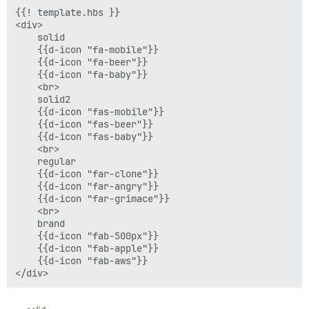
{{! template.hbs }}

<div>

    solid

    {{d-icon "fa-mobile"}}

    {{d-icon "fa-beer"}}

    {{d-icon "fa-baby"}}

    <br>

    solid2

    {{d-icon "fas-mobile"}}

    {{d-icon "fas-beer"}}

    {{d-icon "fas-baby"}}

    <br>

    regular

    {{d-icon "far-clone"}}

    {{d-icon "far-angry"}}

    {{d-icon "far-grimace"}}

    <br>

    brand

    {{d-icon "fab-500px"}}

    {{d-icon "fab-apple"}}

    {{d-icon "fab-aws"}}
