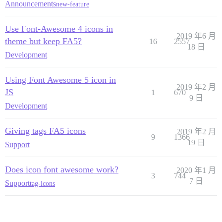
Announcements
new-feature
Use Font-Awesome 4 icons in
2019 年6 月
theme but keep FA5?
16
2557
18 日
Development
Using Font Awesome 5 icon in
2019 年2 月
JS
1
670
9 日
Development
Giving tags FA5 icons
2019 年2 月
9
1366
19 日
Support
Does icon font awesome work?
2020 年1 月
3
744
7 日
Support
tag-icons