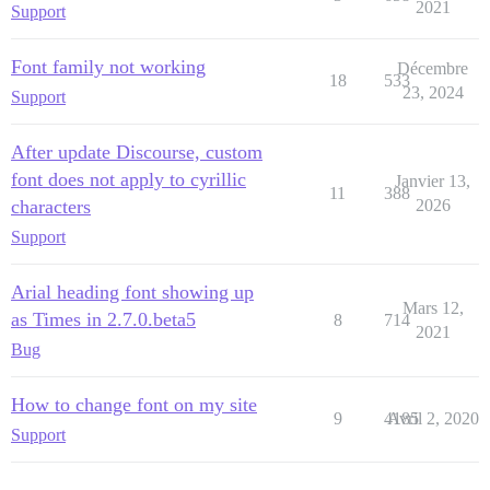
2021
Support
Font family not working
Décembre
18
533
23, 2024
Support
After update Discourse, custom
font does not apply to cyrillic
Janvier 13,
11
388
characters
2026
Support
Arial heading font showing up
Mars 12,
as Times in 2.7.0.beta5
8
714
2021
Bug
How to change font on my site
9
4185
Avril 2, 2020
Support