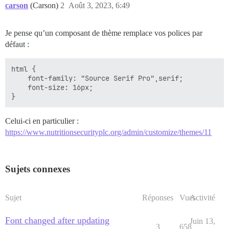
carson
(Carson)
2
Août 3, 2023, 6:49
Je pense qu’un composant de thème remplace vos polices par
défaut :
html {

    font-family: "Source Serif Pro",serif;

    font-size: 16px;

Celui-ci en particulier :
https://www.nutritionsecurityplc.org/admin/customize/themes/11
Sujets connexes
Sujet
Réponses
Vues
Activité
Font changed after updating
Juin 13,
3
658