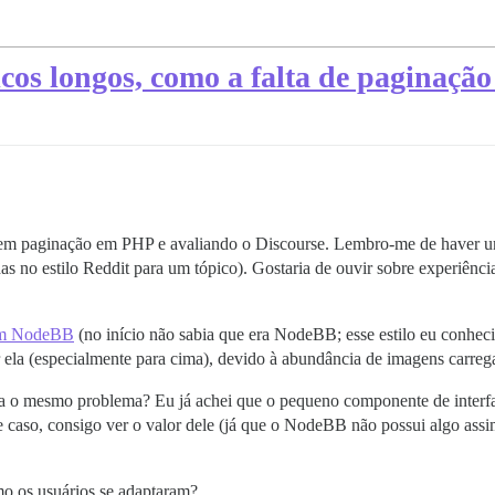
cos longos, como a falta de paginação
m paginação em PHP e avaliando o Discourse. Lembro-me de haver uma 
s no estilo Reddit para um tópico). Gostaria de ouvir sobre experiênc
rum NodeBB
(no início não sabia que era NodeBB; esse estilo eu conhec
r ela (especialmente para cima), devido à abundância de imagens carreg
nta o mesmo problema? Eu já achei que o pequeno componente de interfa
e caso, consigo ver o valor dele (já que o NodeBB não possui algo ass
 os usuários se adaptaram?