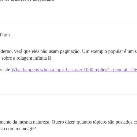
:47pm
moderno, verá que eles não usam paginação. Um exemplo popular é um s
sobre a rolagem infinita lá.
visite
What happens when a topic has over 1000 replies? - general - 
mente da mesma natureza. Quero dizer, quantos tópicos são postados co
osta com meme/gif?