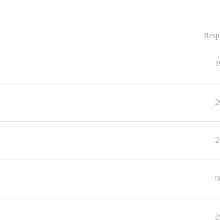
Resp
1
2
2
9
2