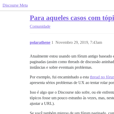
Discourse Meta
Para aqueles casos com tópi
Comunidade
polarathene
1
Novembro 29, 2019, 7:43am
Atualmente estou usando um fórum antigo baseado e
paginadas (assim como threads de discussão aninhada
instâncias e sobre eventuais problemas.
Por exemplo, fui encaminhado a esta
thread no fó
apresenta sérios problemas de UX ao tentar rolar po
Isso é algo que o Discourse não sofre, ou ele enfre
tópicos fosse um pouco estranho às vezes, mas, nest
ajustar a URL).
Se você também migrou de um fórum paginado, como