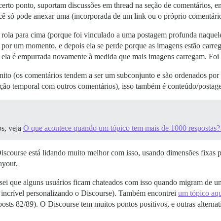
certo ponto, suportam discussões em thread na seção de comentários, e
cê só pode anexar uma (incorporada de um link ou o próprio comentári
rola para cima (porque foi vinculado a uma postagem profunda naquele
 por um momento, e depois ela se perde porque as imagens estão carr
s ela é empurrada novamente à medida que mais imagens carregam. Foi
finito (os comentários tendem a ser um subconjunto e são ordenados por
ação temporal com outros comentários), isso também é conteúdo/postage
os, veja
O que acontece quando um tópico tem mais de 1000 respostas
 Discourse está lidando muito melhor com isso, usando dimensões fixas
ayout.
sei que alguns usuários ficam chateados com isso quando migram de um
 incrível personalizando o Discourse). Também encontrei
um tópico aqu
osts 82/89). O Discourse tem muitos pontos positivos, e outras alter