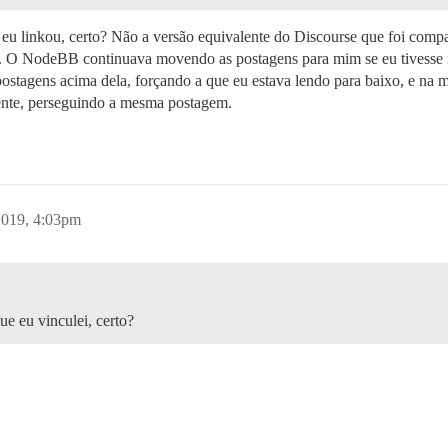
eu linkou, certo? Não a versão equivalente do Discourse que foi compa
ão. O NodeBB continuava movendo as postagens para mim se eu tivesse r
ostagens acima dela, forçando a que eu estava lendo para baixo, e na
ente, perseguindo a mesma postagem.
2019, 4:03pm
e eu vinculei, certo?