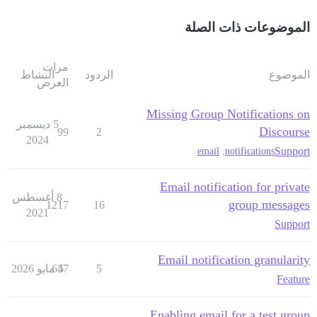
الموضوعات ذات الصلة
مرات
الموضوع
الردود
النشاط
العرض
Missing Group Notifications on
5 ديسمبر
Discourse
99
2
2024
Support
email
,
notifications
Email notification for private
8 أغسطس
group messages
1217
16
2021
Support
Email notification granularity
5
5 مايو 2026
647
Feature
Enabling email for a test group