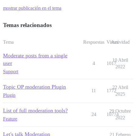
mostrar publicación en el tema
Temas relacionados
Tema
Respuestas
Vistas
Actividad
Moderate posts from a single
10 Abril
user
4
1017
2022
Support
Topic OP moderation Plugin
22 Abril
11
1772
2025
Plugin
List of full moderation tools?
29 Octubre
24
10774
2022
Feature
Let's talk Moderation
21 Febrero