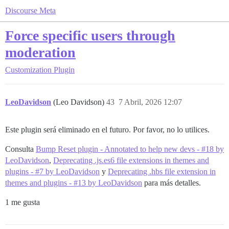
Discourse Meta
Force specific users through
moderation
Customization
Plugin
LeoDavidson
(Leo Davidson)
43
7 Abril, 2026 12:07
Este plugin será eliminado en el futuro. Por favor, no lo utilices.
Consulta
Bump Reset plugin - Annotated to help new devs - #18 by
LeoDavidson
,
Deprecating .js.es6 file extensions in themes and
plugins - #7 by LeoDavidson
y
Deprecating .hbs file extension in
themes and plugins - #13 by LeoDavidson
para más detalles.
1 me gusta