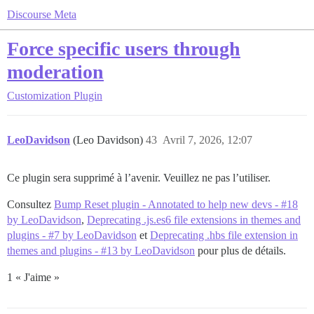
Discourse Meta
Force specific users through
moderation
Customization
Plugin
LeoDavidson
(Leo Davidson)
43
Avril 7, 2026, 12:07
Ce plugin sera supprimé à l’avenir. Veuillez ne pas l’utiliser.
Consultez
Bump Reset plugin - Annotated to help new devs - #18
by LeoDavidson
,
Deprecating .js.es6 file extensions in themes and
plugins - #7 by LeoDavidson
et
Deprecating .hbs file extension in
themes and plugins - #13 by LeoDavidson
pour plus de détails.
1 « J'aime »