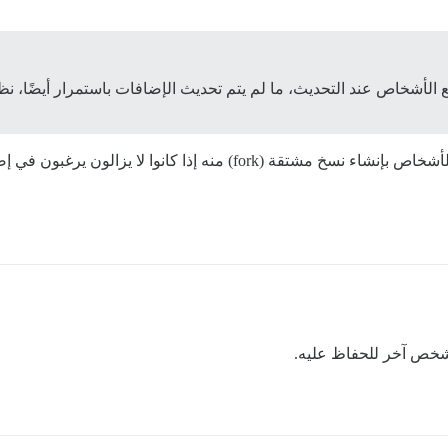
عندما تُعلّم مستودعًا بأنه مؤرشف، فإن ذلك يسمح للأشخاص بإنشاء نسخ مشت
 شخص آخر للحفاظ عليه.