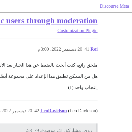
Discourse Meta
fic users through moderation
Customization
Plugin
Roi
41
20 ديسمبر 2022، 3:00م
ملحق رائع، كنت أبحث بالضبط عن هذا الخيار بعد الانتقال من phpBB إلى
هل من الممكن تطبيق هذا الإعداد على مجموعة أيضً
إعجاب واحد (1)
(Leo Davidson)
LeoDavidson
42
20 ديسمبر 2022، 3:23م
روي، مشاركة: 41، موضوع: 58179: