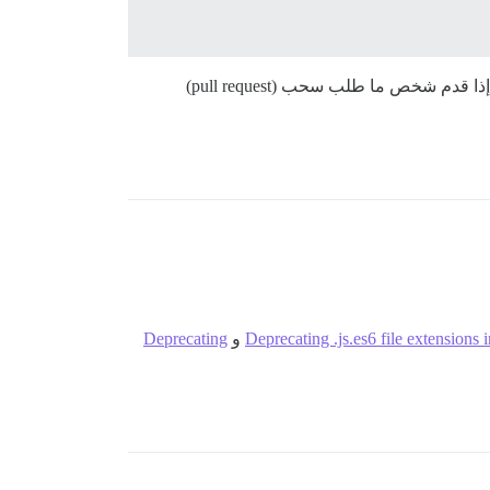
أعتقد أنه يجب أن يكون ذلك ممكنًا. أنا مشغول جدًا في الوقت الحالي لذلك ليس لدي وقت لإجراء هذا التغيير بنفسي، ولكن إذا قدم شخص ما طلب سحب (pull request)
Deprecating .js.es6 file extension
و
Deprecating