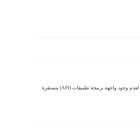
لا، لأن تحديثات Discourse ستؤدي إلى تعطل مواقع الأشخاص عند التحديث، ما لم يتم تحديث الإضافات باستمرار أيضًا، نظرًا لعدم وجود واجهة برمجة تطبيقات (API) مستقرة