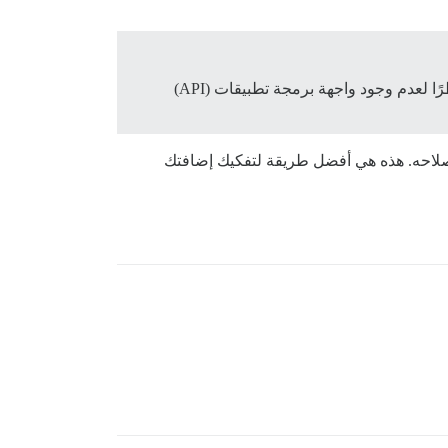
لا، لأن تحديثات Discourse ستؤدي إلى تعطل مواقع الأشخاص عند التحديث، ما لم يتم تحديث الإضافات باستمرار أيضًا، نظرًا لعدم وجود واجهة برمجة تطبيقات (API)
قة (fork) منه إذا كانوا لا يزالون يرغبون في إصلاحه. هذه هي أفضل طريقة لتفكيك إضافتك