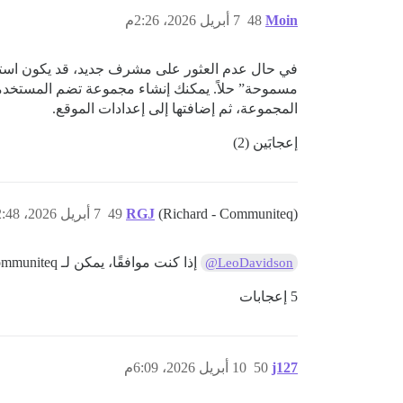
Moin
48
7 أبريل 2026، 2:26م
في حال عدم العثور على مشرف جديد، قد يكون است
مسموحة” حلاً. يمكنك إنشاء مجموعة تضم المستخدمي
المجموعة، ثم إضافتها إلى إعدادات الموقع.
إعجابَين (2)
(Richard - Communiteq)
RGJ
49
7 أبريل 2026، 2:48م
إذا كنت موافقًا، يمكن لـ Communiteq تولي صيانة الإضافات الخاصة بك كليهما. أرجو إخباري عبر الرسائل الخاصة.
@LeoDavidson
5 إعجابات
j127
50
10 أبريل 2026، 6:09م