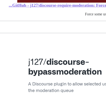
GitHub - j127/discourse-require-moderation: Force 
Force some us