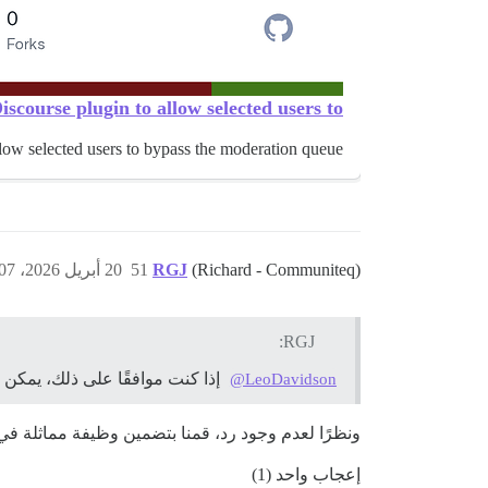
ourse plugin to allow selected users to...
low selected users to bypass the moderation queue
(Richard - Communiteq)
RGJ
51
20 أبريل 2026، 6:07م
RGJ:
إذا كنت موافقًا على ذلك، يمكن لـ Communiteq تولي صيانة كلا الإضافتين الخاصتين بك. يرجى إخباري عبر الرسائل 
@LeoDavidson
ونظرًا لعدم وجود رد، قمنا بتضمين وظيفة مماثلة ف
إعجاب واحد (1)