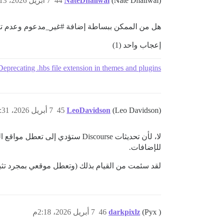
(Nate Dhaliwal)
NateDhaliwal
44
7 أبريل 2026، 12:13م
هل من الممكن ببساطة إضافة
#غير_مدعوم
وعدم تق
إعجاب واحد (1)
Deprecating .hbs file extension in themes and plugins
(Leo Davidson)
LeoDavidson
45
7 أبريل 2026، 12:31م
للإضافات.
لقد سئمت من القيام بذلك (وتعطل موقعي بمجرد تثب
(Pyx )
darkpixlz
46
7 أبريل 2026، 2:18م