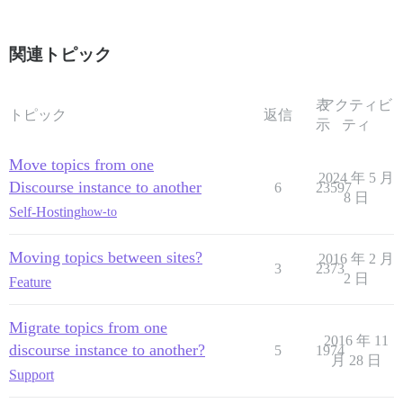
関連トピック
表
アクティビ
トピック
返信
示
ティ
Move topics from one
2024 年 5 月
Discourse instance to another
6
23597
8 日
Self-Hosting
how-to
Moving topics between sites?
2016 年 2 月
3
2373
2 日
Feature
Migrate topics from one
2016 年 11
discourse instance to another?
5
1974
月 28 日
Support