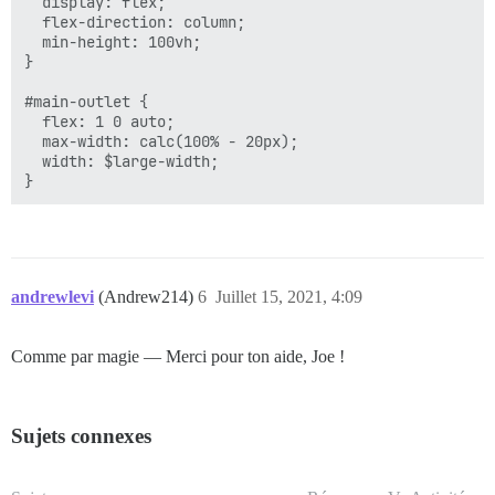
  display: flex;

  flex-direction: column;

  min-height: 100vh;

}

#main-outlet {

  flex: 1 0 auto;

  max-width: calc(100% - 20px);

  width: $large-width;

andrewlevi
(Andrew214)
6
Juillet 15, 2021, 4:09
Comme par magie — Merci pour ton aide, Joe !
Sujets connexes