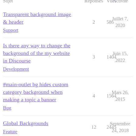
Sujet
Réponses
Vues
Activité
Transparent background image
Juillet 7,
& header
2
586
2020
Support
Is there any way to change the
background of the my website
Juin 15,
3
1404
in Discourse
2022
Development
#main-outlet bg hides custom
category background when
Mars 26,
4
1564
making a topic a banner
2015
Bug
Global Backgrounds
Septembre
12
2445
24, 2018
Feature