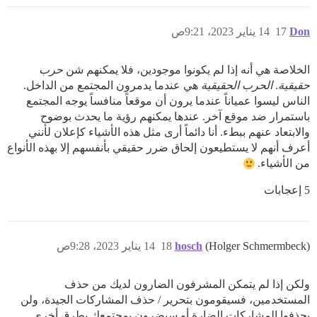
Don
17
14 يناير 2023، 9:21ص
الخلاصة هي أنه إذا لم يكونوا موجودين، فلا يمكنهم شن
حرب
حقيقية
.
الحرب الحقيقية
هي عندما يدمرون المجتمع من الداخل.
الناس ليسوا عمياناً عندما يرون أن موقعاً منافساً يوجه المجتمع
باستمرار ضد موقع آخر. عندها يمكنهم رؤية ما يحدث بوضوح
والابتعاد عنهم ببطء. أنا دائماً أرى مثل هذه الأشياء كإعلان لأنني
أعرف أنهم لا يستطيعون إلحاق ضرر حقيقي بأنفسهم إلا بهذه الأنواع
من الأشياء.
5 إعجابات
(Holger Schmermbeck)
hosch
18
14 يناير 2023، 9:28ص
ولكن إذا لم يتمكن المشرفون الضارون لديك من حذف
المستخدمين، فسيقومون بتحرير / حذف المشاركات الجيدة، ولن
يحذفوا المشاركات الضارة أو سيضرون بمجتمعك بطرق أخرى.