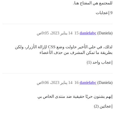
للمجتمع هي المفتاح هنا.
9 إعجابات
(Daniela)
danielabc
15
14 يناير 2023، 9:05ص
لذلك، في حلي الأخير حاولت وضع CSS لإزالة الأزرار، ولكن
بطريقة ما تمكن المشرف من حذف الأعضاء
إعجاب واحد (1)
(Daniela)
danielabc
16
14 يناير 2023، 9:06ص
إنهم يشنون حربًا حقيقية ضد منتدى الخاص بي
إعجابَين (2)