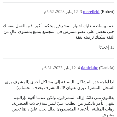
(Robert)
merefield
3
12 يناير 2023، 5:52م
نعم، ببساطة عليك اختيار المشرفين بحكمة أكبر. قم بالعمل بنفسك
حتى تحصل على عضو متمرس في المجتمع يتمتع بمستوى عالٍ من
الثقة يمكنك ترقيته بثقة.
13 إعجابًا
(Daniela)
danielabc
4
12 يناير 2023، 6:31م
لذا أواجه هذه المشاكل بالإضافة إلى مشاكل أخرى (المشرف يرى
السجل، المشرف يرى عنوان IP، المشرف يحذف الحساب)
يطلبون مني دائمًا إزالة المشرفين، ولكن عندما أقوم بإزالتهم،
ينتهي الأمر بالكثير من الطلب عليّ للمراقبة (حالات العنصرية،
رهاب المثلية، الأعضاء المتصيدون) لذلك يجب عليّ دائمًا تعيين
مشرف