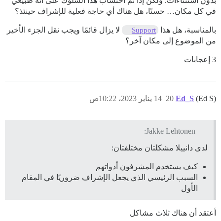
بدون استثناءات. ولكن إذا تم احتساب هذا السلوك على أنه طبيعي
في كل مكان… حسنًا، هل هناك أي حاجة فعلية للإشراف حينئذ؟
بالمناسبة، هل هذا
لا يزال قائمًا ويجب نقل الجزء الأخير
Support
من الموضوع إلى مكان آخر؟
3 إعجابات
(Ed S)
Ed_S
20
14 يناير 2023، 10:22ص
Jakke Lehtonen:
لدى دانييلا مشكلتان مختلفتان:
كيف يستخدم المشرفون أدواتهم
السبب الرئيسي الذي يجعل الإشراف ضروريًا في المقام
الأول
أعتقد أن هناك ثلاث مشاكل