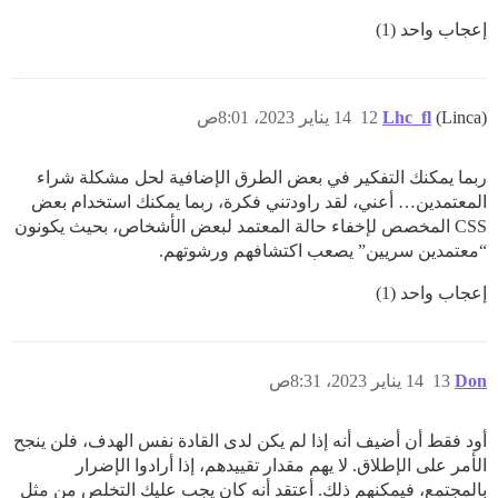
إعجاب واحد (1)
(Linca)
Lhc_fl
12
14 يناير 2023، 8:01ص
ربما يمكنك التفكير في بعض الطرق الإضافية لحل مشكلة شراء
المعتمدين… أعني، لقد راودتني فكرة، ربما يمكنك استخدام بعض
CSS المخصص لإخفاء حالة المعتمد لبعض الأشخاص، بحيث يكونون
“معتمدين سريين” يصعب اكتشافهم ورشوتهم.
إعجاب واحد (1)
Don
13
14 يناير 2023، 8:31ص
أود فقط أن أضيف أنه إذا لم يكن لدى القادة نفس الهدف، فلن ينجح
الأمر على الإطلاق. لا يهم مقدار تقييدهم، إذا أرادوا الإضرار
بالمجتمع، فيمكنهم ذلك. أعتقد أنه كان يجب عليك التخلص من مثل