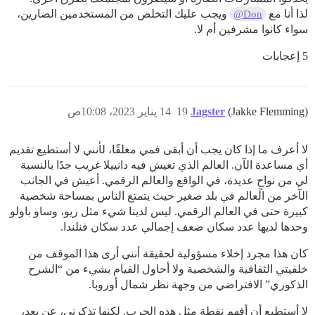
لذا أنا مع
ويجب عليك التخلص من المستخدمين الضارين،
@Don
سواء كانوا مشرفين أم لا.
5 إعجابات
(Jakke Flemming)
Jagster
19
14 يناير 2023، 10:08ص
لا أعرف ما إذا كان يجب أن أبقى فمي مغلقًا، لأنني لا أستطيع تقديم
أي مساعدة الآن. العالم الذي تعيش فيه دانييلا غريب جدًا بالنسبة
لي من نواحٍ عديدة، في الواقع والعالم الرقمي. أعيش في الجانب
الآخر من العالم في بلد صغير حيث يتمتع الناس بمساحة شخصية
كبيرة حتى في العالم الرقمي. ليس لدينا شيء مثل ريو، وساو باولو
وحدها لديها عدد سكان ضعف إجمالي عدد سكان فنلندا.
كان هذا مجرد إخلاء مسؤولية لحقيقة أنني أرى هذا الموقف من
خلفيتي الثقافية والشخصية ولا أحاول القيام بشيء من “الشرح
الذكوري” الافتراضي من وجهة نظر شمال أوروبا.
لا أستطيع أن أفهم نقطة مثل هذه الحرب. لكنها تذكرني، عن بعد،