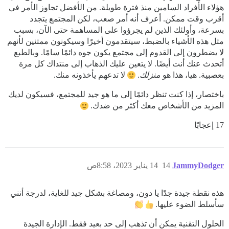
هؤلاء الأفراد السامين منذ فترة طويلة. من الأفضل تجاوز الأمر في
أقرب وقت ممكن. أعرف أنه أمر صعب، لكن المجتمع يتجدد
بسرعة، وأولئك الذين لم يجرؤوا على المساهمة حتى الآن، بسبب
مثل هذه الأشياء بالضبط، سيتقدمون أخيرًا وسيكونون ممتنين لأنهم
لا يضطرون إلى القدوم إلى مجتمع يكون جوه دائمًا سامًا. وبالطبع
أتحدث عنك أنت أيضًا. لا يتعين عليك الذهاب إلى منتداك كل مرة
بعصبية. هيا، هذا هو
منزلك
.
لا تدعهم يأخذونه منك.
باختصار، إذا كنت تنظر دائمًا إلى ما هو جيد للمجتمع، فسيكون لديك
المزيد من الأشخاص معك أكثر من ضدك.
17 إعجابًا
JammyDodger
14
14 يناير 2023، 8:58ص
هذه نقطة جيدة جدًا يا دون، ومصاغة بشكل جيد للغاية، لدرجة أنني
سأسلط الضوء عليها.
الحلول التقنية يمكن أن تذهب إلى حد بعيد فقط. الإدارة الجيدة