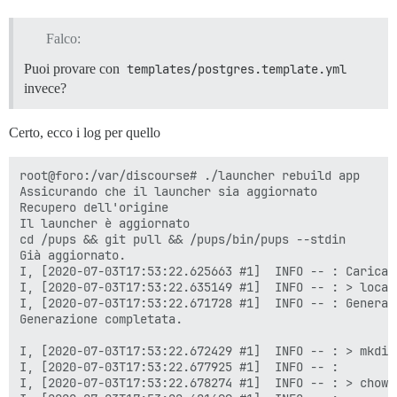
Falco:
Puoi provare con
templates/postgres.template.yml
invece?
Certo, ecco i log per quello
root@foro:/var/discourse# ./launcher rebuild app

Assicurando che il launcher sia aggiornato

Recupero dell'origine

Il launcher è aggiornato

cd /pups && git pull && /pups/bin/pups --stdin

Già aggiornato.

I, [2020-07-03T17:53:22.625663 #1]  INFO -- : Caricame
I, [2020-07-03T17:53:22.635149 #1]  INFO -- : > local
I, [2020-07-03T17:53:22.671728 #1]  INFO -- : Generaz
Generazione completata.

I, [2020-07-03T17:53:22.672429 #1]  INFO -- : > mkdir
I, [2020-07-03T17:53:22.677925 #1]  INFO -- :

I, [2020-07-03T17:53:22.678274 #1]  INFO -- : > chown