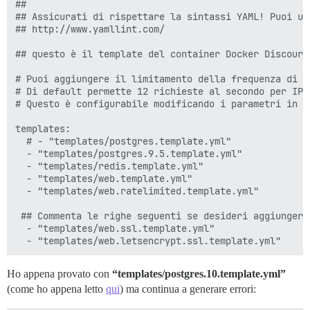
##

## Assicurati di rispettare la sintassi YAML! Puoi us
## http://www.yamllint.com/

## questo è il template del container Docker Discours
# Puoi aggiungere il limitamento della frequenza di r
# Di default permette 12 richieste al secondo per IP 
# Questo è configurabile modificando i parametri in qu
templates:

  # - "templates/postgres.template.yml"

  - "templates/postgres.9.5.template.yml"

  - "templates/redis.template.yml"

  - "templates/web.template.yml"

  - "templates/web.ratelimited.template.yml"

 ## Commenta le righe seguenti se desideri aggiungere
  - "templates/web.ssl.template.yml"

Ho appena provato con
“templates/postgres.10.template.yml”
(come ho appena letto
qui
) ma continua a generare errori: