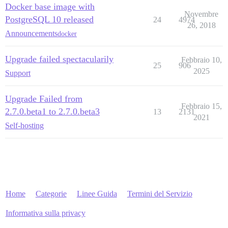
Docker base image with
Novembre
PostgreSQL 10 released
24
4974
26, 2018
Announcements
docker
Upgrade failed spectacularily
Febbraio 10,
25
906
2025
Support
Upgrade Failed from
Febbraio 15,
2.7.0.beta1 to 2.7.0.beta3
13
2131
2021
Self-hosting
Home
Categorie
Linee Guida
Termini del Servizio
Informativa sulla privacy