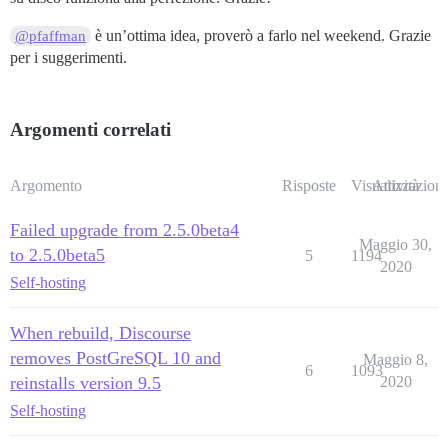
è un’ottima idea, proverò a farlo nel weekend. Grazie
@pfaffman
per i suggerimenti.
Argomenti correlati
Argomento
Risposte
Visualizzazioni
Attività
Failed upgrade from 2.5.0beta4
Maggio 30,
to 2.5.0beta5
5
1194
2020
Self-hosting
When rebuild, Discourse
removes PostGreSQL 10 and
Maggio 8,
6
1093
reinstalls version 9.5
2020
Self-hosting