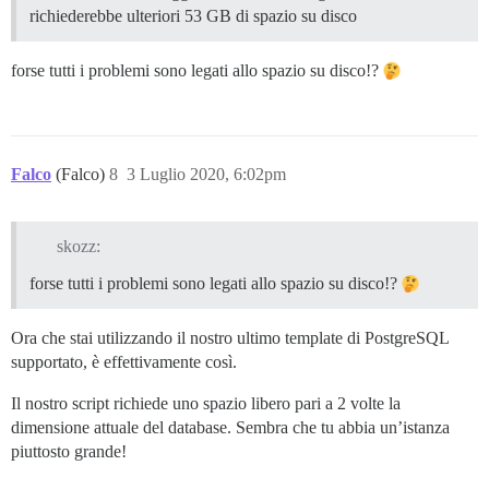
I, [2020-07-03T17:53:22.866954 #1]  INFO -- :

richiederebbe ulteriori 53 GB di spazio su disco
I, [2020-07-03T17:53:22.867304 #1]  INFO -- : > chown
I, [2020-07-03T17:53:22.887517 #1]  INFO -- :

I, [2020-07-03T17:53:22.887828 #1]  INFO -- : > chown
forse tutti i problemi sono legati allo spazio su disco!?
I, [2020-07-03T17:53:22.891051 #1]  INFO -- :

I, [2020-07-03T17:53:22.891375 #1]  INFO -- : > /root/
I, [2020-07-03T17:53:22.919256 #1]  INFO -- : Aggiorn
AVVISO: L'aggiornamento di PostgreSQL richiederebbe u
Libera dello spazio o espandi il disco prima di contin
Falco
(Falco)
8
3 Luglio 2020, 6:02pm
Per evitare l'aggiornamento, modifica "templates/post
skozz:
FALLITO

forse tutti i problemi sono legati allo spazio su disco!?
--------------------

Pups::ExecError: /root/upgrade_postgres è fallito con
Posizione dell'errore: /pups/lib/pups/exec_command.rb:
Ora che stai utilizzando il nostro ultimo template di PostgreSQL
Esecuzione fallita con i parametri "/root/upgrade_post
supportato, è effettivamente così.
584f999e4af2664cac606c4f56491e458a4f40913dc2f0f4c59579
** FALLIMENTO DELL'AVVIO ** scorri verso l'alto e cer
Il nostro script richiede uno spazio libero pari a 2 volte la
./discourse-doctor può aiutare a diagnosticare il prob
dimensione attuale del database. Sembra che tu abbia un’istanza
piuttosto grande!