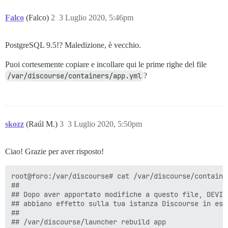
Falco
(Falco)
2
3 Luglio 2020, 5:46pm
PostgreSQL 9.5!? Maledizione, è vecchio.
Puoi cortesemente copiare e incollare qui le prime righe del file
/var/discourse/containers/app.yml
?
skozz
(Raúl M.)
3
3 Luglio 2020, 5:50pm
Ciao! Grazie per aver risposto!
root@foro:/var/discourse# cat /var/discourse/container
##

## Dopo aver apportato modifiche a questo file, DEVI 
## abbiano effetto sulla tua istanza Discourse in esec
##

## /var/discourse/launcher rebuild app
