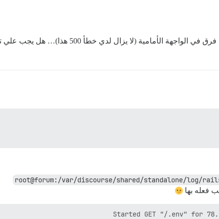
ة (لا يزال لدي خطأ 500 هذا)… هل يجب علي تشغيل أي أوامر أخرى بعد “إعادة البناء”؟
root@forum:/var/discourse/shared/standalone/log/rail
ب فعله بها