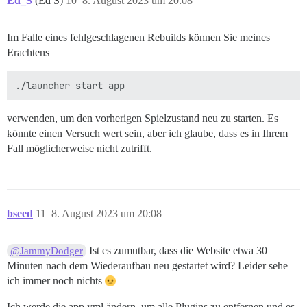
Ed_S
(Ed S)
10
8. August 2023 um 20:08
Im Falle eines fehlgeschlagenen Rebuilds können Sie meines
Erachtens
verwenden, um den vorherigen Spielzustand neu zu starten. Es
könnte einen Versuch wert sein, aber ich glaube, dass es in Ihrem
Fall möglicherweise nicht zutrifft.
bseed
11
8. August 2023 um 20:08
Ist es zumutbar, dass die Website etwa 30
@JammyDodger
Minuten nach dem Wiederaufbau neu gestartet wird? Leider sehe
ich immer noch nichts
Ich werde die app.yml ändern, um alle Plugins zu entfernen und es