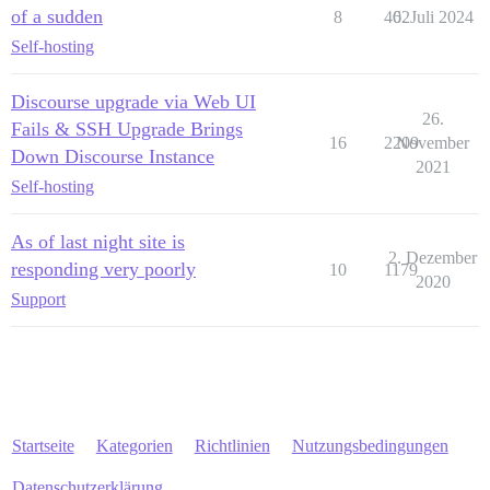
of a sudden
8
402
6. Juli 2024
Self-hosting
Discourse upgrade via Web UI
26.
Fails & SSH Upgrade Brings
16
2209
November
Down Discourse Instance
2021
Self-hosting
As of last night site is
2. Dezember
responding very poorly
10
1179
2020
Support
Startseite
Kategorien
Richtlinien
Nutzungsbedingungen
Datenschutzerklärung