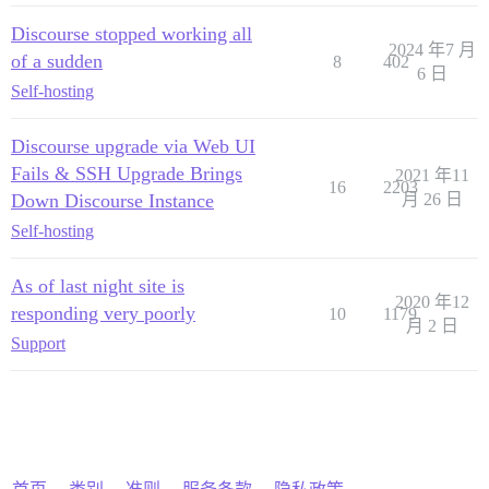
Discourse stopped working all
2024 年7 月
of a sudden
8
402
6 日
Self-hosting
Discourse upgrade via Web UI
Fails & SSH Upgrade Brings
2021 年11
16
2203
Down Discourse Instance
月 26 日
Self-hosting
As of last night site is
2020 年12
responding very poorly
10
1179
月 2 日
Support