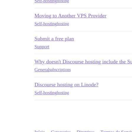
Self-hosting
hosting
Moving to Another VPS Provider
Self-hosting
hosting
Submit a free plan
Support
Why doesn't Discourse hosting include the Su
General
subscriptions
Discourse hosting on Linode?
Self-hosting
hosting