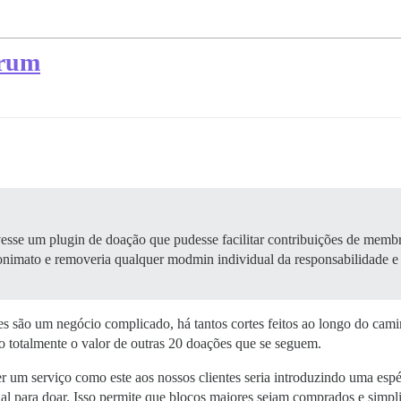
órum
tivesse um plugin de doação que pudesse facilitar contribuições de mem
imato e removeria qualquer modmin individual da responsabilidade e do 
es são um negócio complicado, há tantos cortes feitos ao longo do ca
 totalmente o valor de outras 20 doações que se seguem.
r um serviço como este aos nossos clientes seria introduzindo uma esp
tual para doar. Isso permite que blocos maiores sejam comprados e simpl