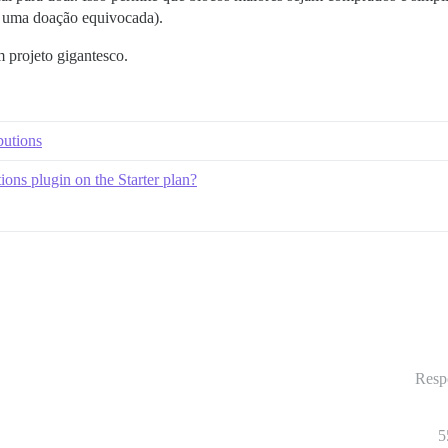
ar uma doação equivocada).
m projeto gigantesco.
utions
ons plugin on the Starter plan?
Resp
5