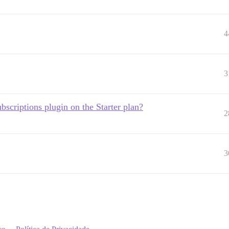
4
3
bscriptions plugin on the Starter plan?
2
3