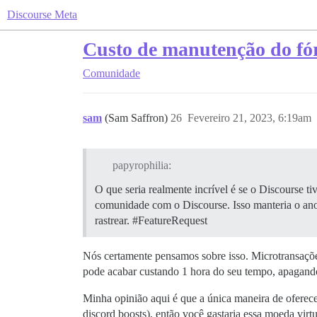
Discourse Meta
Custo de manutenção do f
Comunidade
sam
(Sam Saffron)
26
Fevereiro 21, 2023, 6:19am
papyrophilia:
O que seria realmente incrível é se o Discourse 
comunidade com o Discourse. Isso manteria o anon
rastrear.
#FeatureRequest
Nós certamente pensamos sobre isso. Microtransaçõ
pode acabar custando 1 hora do seu tempo, apagando
Minha opinião aqui é que a única maneira de oferece
discord boosts), então você gastaria essa moeda vir