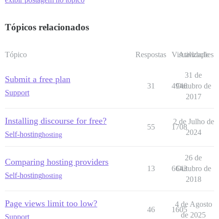
Tópicos relacionados
Tópico
Respostas
Visualizações
Atividade
31 de
Submit a free plan
31
4946
Outubro de
Support
2017
Installing discourse for free?
2 de Julho de
55
1708
2024
Self-hosting
hosting
26 de
Comparing hosting providers
13
6643
Outubro de
Self-hosting
hosting
2018
Page views limit too low?
4 de Agosto
46
1605
de 2025
Support