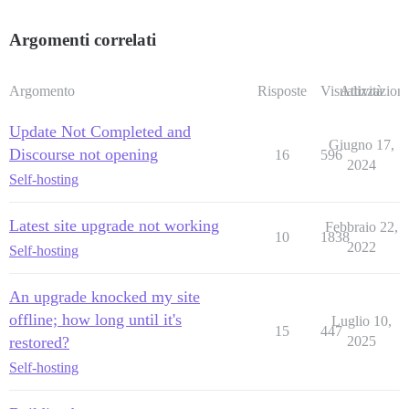
Argomenti correlati
Argomento
Risposte
Visualizzazioni
Attività
Update Not Completed and
Giugno 17,
Discourse not opening
16
596
2024
Self-hosting
Latest site upgrade not working
Febbraio 22,
10
1838
2022
Self-hosting
An upgrade knocked my site
offline; how long until it's
Luglio 10,
15
447
restored?
2025
Self-hosting