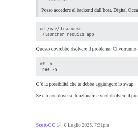
Posso accedere al backend dall’host, Digital Ocean
cd /var/discourse

Questo dovrebbe risolvere il problema. Ci vorranno ci
df -h

C’è la possibilità che tu debba aggiungere lo swap.
Se ciò non dovesse funzionare e vuoi risolvere il pro
Scott-CC
14
8 Luglio 2025, 7:31pm