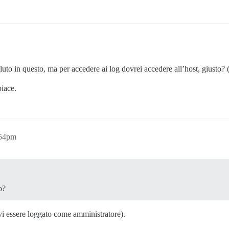
uto in questo, ma per accedere ai log dovrei accedere all’host, giusto?
piace.
:54pm
o?
vi essere loggato come amministratore).