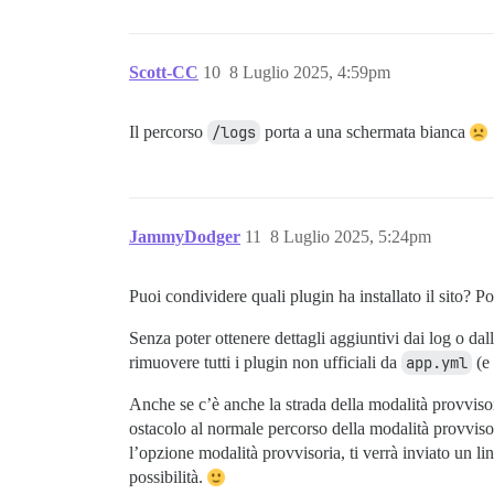
Scott-CC
10
8 Luglio 2025, 4:59pm
Il percorso
/logs
porta a una schermata bianca
JammyDodger
11
8 Luglio 2025, 5:24pm
Puoi condividere quali plugin ha installato il sito? 
Senza poter ottenere dettagli aggiuntivi dai log o da
rimuovere tutti i plugin non ufficiali da
app.yml
(e 
Anche se c’è anche la strada della modalità provvisori
ostacolo al normale percorso della modalità provvis
l’opzione modalità provvisoria, ti verrà inviato un 
possibilità.