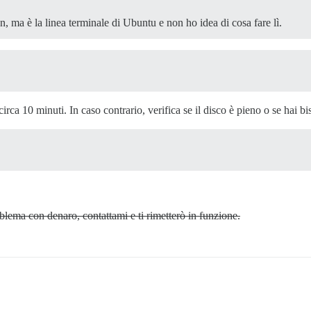
, ma è la linea terminale di Ubuntu e non ho idea di cosa fare lì.
rca 10 minuti. In caso contrario, verifica se il disco è pieno o se hai b
blema con denaro, contattami e ti rimetterò in funzione.