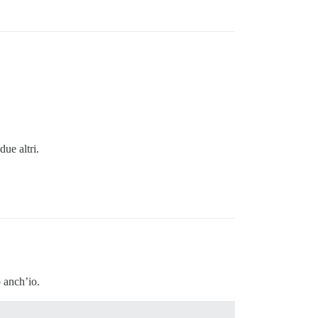
due altri.
o anch’io.