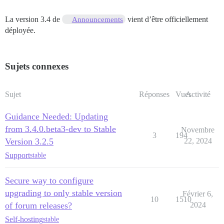
La version 3.4 de
vient d’être officiellement
Announcements
déployée.
Sujets connexes
Sujet
Réponses
Vues
Activité
Guidance Needed: Updating
from 3.4.0.beta3-dev to Stable
Novembre
3
194
Version 3.2.5
22, 2024
Support
stable
Secure way to configure
upgrading to only stable version
Février 6,
10
1510
of forum releases?
2024
Self-hosting
stable