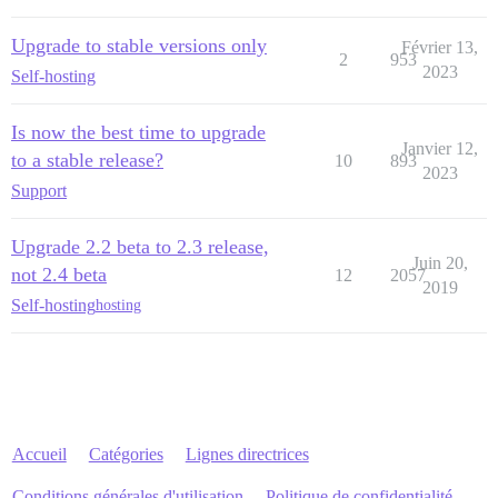
Upgrade to stable versions only
Février 13,
2
953
2023
Self-hosting
Is now the best time to upgrade
Janvier 12,
to a stable release?
10
893
2023
Support
Upgrade 2.2 beta to 2.3 release,
Juin 20,
not 2.4 beta
12
2057
2019
Self-hosting
hosting
Accueil
Catégories
Lignes directrices
Conditions générales d'utilisation
Politique de confidentialité