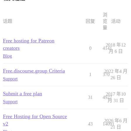
浏
话题
回复
览
活动
量
Free hosting for Patreon
2018 年12
creators
0
4141
月 6 日
Blog
Free.discourse.group Criteria
2022 年4 月
1
370
26 日
Support
Submit a free plan
2017 年10
31
4927
月 31 日
Support
Free Hosting for Open Source
2026 年6 月
v2
43
14091
21 日