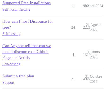
Supported Free Installations
11
909
5 Abril 2024
Self-hosting
hosting
How can I host Discourse for
21 Agosto
free?
24
2221
2022
Self-hosting
Can Anyone tell that can we
install discourse on Github
11 Junio
4
1319
Pages or Netlify
2020
Self-hosting
Submit a free plan
31 Octubre
31
4927
2017
Support