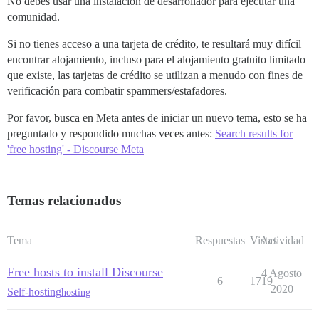
No debes usar una instalación de desarrollador para ejecutar una
comunidad.
Si no tienes acceso a una tarjeta de crédito, te resultará muy difícil
encontrar alojamiento, incluso para el alojamiento gratuito limitado
que existe, las tarjetas de crédito se utilizan a menudo con fines de
verificación para combatir spammers/estafadores.
Por favor, busca en Meta antes de iniciar un nuevo tema, esto se ha
preguntado y respondido muchas veces antes:
Search results for
'free hosting' - Discourse Meta
Temas relacionados
Tema
Respuestas
Vistas
Actividad
Free hosts to install Discourse
4 Agosto
6
1719
2020
Self-hosting
hosting