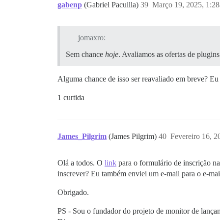
gabenp
(Gabriel Pacuilla)
39
Março 19, 2025, 1:2
jomaxro:
Sem chance
hoje
. Avaliamos as ofertas de plugin
Alguma chance de isso ser reavaliado em breve? Eu q
1 curtida
James_Pilgrim
(James Pilgrim)
40
Fevereiro 16, 
Olá a todos. O
link
para o formulário de inscrição n
inscrever? Eu também enviei um e-mail para o e-mail
Obrigado.
PS - Sou o fundador do projeto de monitor de lanç