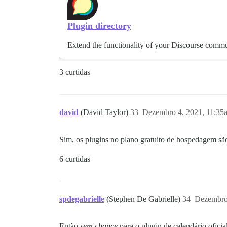
Plugin directory
Extend the functionality of your Discourse commun
3 curtidas
david
(David Taylor)
33
Dezembro 4, 2021, 11:35
Sim, os plugins no plano gratuito de hospedagem s
6 curtidas
spdegabrielle
(Stephen De Gabrielle)
34
Dezembro
Então
sem chance
para o plugin de calendário ofici