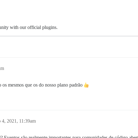
ity with our official plugins.
am
ão os mesmos que os do nosso plano padrão
 4, 2021, 11:39am
al? Eventos são realmente importantes para comunidades de código aber