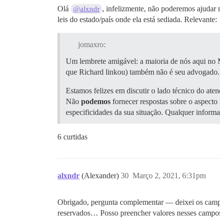
Olá
, infelizmente, não poderemos ajuda
@alxndr
leis do estado/país onde ela está sediada. Relevante:
jomaxro:
Um lembrete amigável: a maioria de nós aqui no 
que Richard linkou) também não é seu advogado.
Estamos felizes em discutir o lado técnico do a
Não
podemos
fornecer respostas sobre o aspecto
especificidades da sua situação. Qualquer informa
6 curtidas
alxndr
(Alexander)
30
Março 2, 2021, 6:31pm
Obrigado, pergunta complementar — deixei os campos
reservados… Posso preencher valores nesses campos