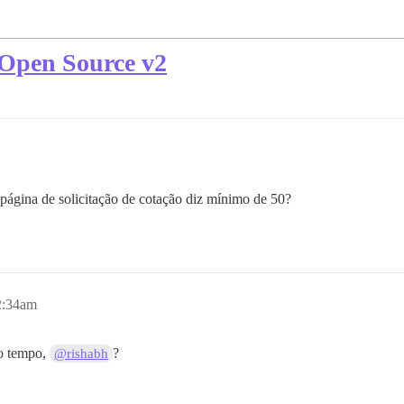
Open Source v2
página de solicitação de cotação diz mínimo de 50?
2:34am
 o tempo,
?
@rishabh