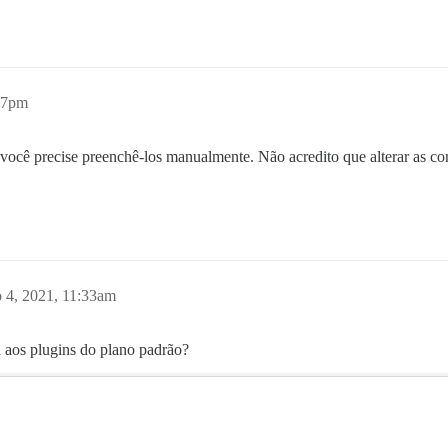
27pm
ocê precise preenchê-los manualmente. Não acredito que alterar as conf
 4, 2021, 11:33am
a aos plugins do plano padrão?