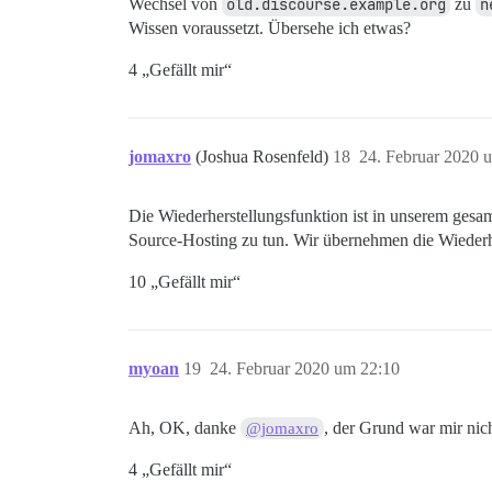
Wechsel von
old.discourse.example.org
zu
n
Wissen voraussetzt. Übersehe ich etwas?
4 „Gefällt mir“
jomaxro
(Joshua Rosenfeld)
18
24. Februar 2020 
Die Wiederherstellungsfunktion ist in unserem gesam
Source-Hosting zu tun. Wir übernehmen die Wiederhe
10 „Gefällt mir“
myoan
19
24. Februar 2020 um 22:10
Ah, OK, danke
, der Grund war mir nich
@jomaxro
4 „Gefällt mir“