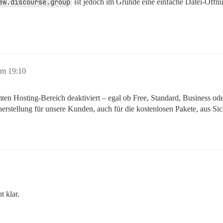
ew.discourse.group
ist jedoch im Grunde eine einfache Datei-Öffnu
um 19:10
ten Hosting-Bereich deaktiviert – egal ob Free, Standard, Business ode
rstellung für unsere Kunden, auch für die kostenlosen Pakete, aus Si
t klar.