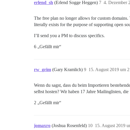
erlend_sh
(Erlend Sogge Heggen)
7
4. Dezember 
The free plan no longer allows for custom domains. Th
literally exists for the purpose of supporting open so
I’ll send you a PM to discuss specifics.
6 „Gefällt mir“
rw_grim
(Gary Kramlich)
9
15. August 2019 um 2
Wenn du sagst, dass du beim Importieren bestehende
selbst hosten? Wir haben 17 Jahre Mailinglisten, die
2 „Gefällt mir“
jomaxro
(Joshua Rosenfeld)
10
15. August 2019 u