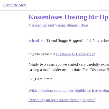
Discourse Meta
Kostenloses Hosting für Op
Nachrichten und Veranstaltungen
Blog
erlend_sh
(Erlend Sogge Heggen)
1
13. November
Originally published at:
Free Hosting for Open Source v2
Nearly two years ago we started very carefully exper
casting a much wider net this time. Free Discourse
37 „Gefällt mir“
Wikia / Fandom communities eligible for free hostin
Expediting an open source hosting request?