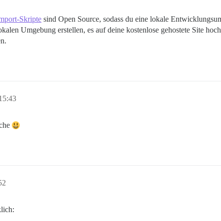
mport-Skripte
sind Open Source, sodass du eine lokale Entwicklungsu
kalen Umgebung erstellen, es auf deine kostenlose gehostete Site hoch
n.
15:43
ache
52
lich: