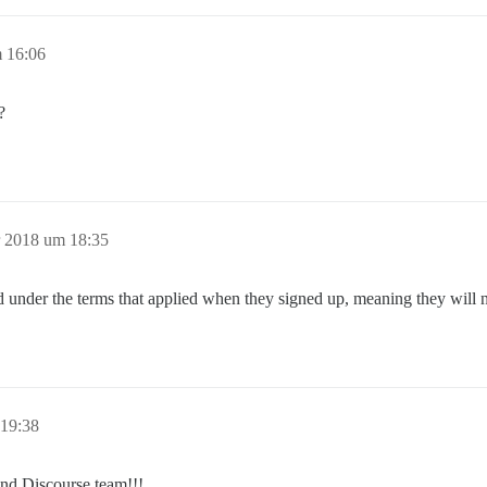
 16:06
?
 2018 um 18:35
ed under the terms that applied when they signed up, meaning they will
19:38
nd Discourse team!!!