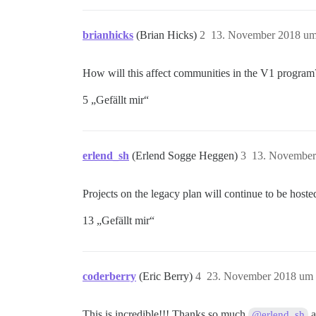
brianhicks
(Brian Hicks)
2
13. November 2018 um
How will this affect communities in the V1 program
5 „Gefällt mir“
erlend_sh
(Erlend Sogge Heggen)
3
13. November
Projects on the legacy plan will continue to be host
13 „Gefällt mir“
coderberry
(Eric Berry)
4
23. November 2018 um 
This is incredible!!! Thanks so much
a
@erlend_sh