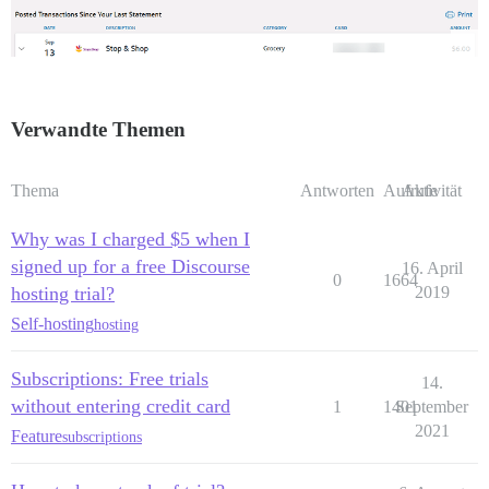
Verwandte Themen
Thema
Antworten
Aufrufe
Aktivität
Why was I charged $5 when I
signed up for a free Discourse
16. April
0
1664
hosting trial?
2019
Self-hosting
hosting
Subscriptions: Free trials
14.
without entering credit card
1
1401
September
2021
Feature
subscriptions