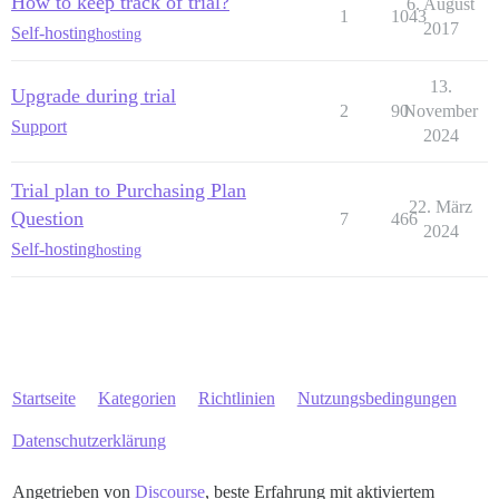
How to keep track of trial?
6. August
1
1043
2017
Self-hosting
hosting
13.
Upgrade during trial
2
90
November
Support
2024
Trial plan to Purchasing Plan
22. März
Question
7
466
2024
Self-hosting
hosting
Startseite
Kategorien
Richtlinien
Nutzungsbedingungen
Datenschutzerklärung
Angetrieben von
Discourse
, beste Erfahrung mit aktiviertem