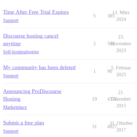
Time After Free Trial Expires
13. März
5
385
2024
Support
Discourse hosting cancel
23.
anytime
2
502
November
2023
Self-hosting
hosting
My community has been deleted
5. Februar
1
90
2025
Support
Announcing ProDiscourse
21.
Hosting
19
4371
Dezember
2015
Marketplace
Submit a free plan
31. Oktober
31
4927
2017
Support