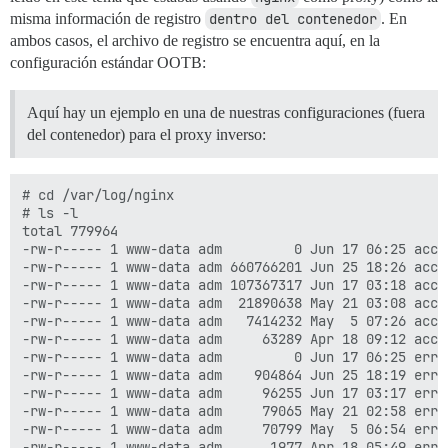
misma información de registro
dentro del contenedor
. En
ambos casos, el archivo de registro se encuentra aquí, en la
configuración estándar OOTB:
Aquí hay un ejemplo en una de nuestras configuraciones (fuera
del contenedor) para el proxy inverso:
# cd /var/log/nginx

# ls -l 

total 779964

-rw-r----- 1 www-data adm         0 Jun 17 06:25 acces
-rw-r----- 1 www-data adm 660766201 Jun 25 18:26 acces
-rw-r----- 1 www-data adm 107367317 Jun 17 03:18 acces
-rw-r----- 1 www-data adm  21890638 May 21 03:08 acces
-rw-r----- 1 www-data adm   7414232 May  5 07:26 acces
-rw-r----- 1 www-data adm     63289 Apr 18 09:12 acces
-rw-r----- 1 www-data adm         0 Jun 17 06:25 error
-rw-r----- 1 www-data adm    904864 Jun 25 18:19 error
-rw-r----- 1 www-data adm     96255 Jun 17 03:17 error
-rw-r----- 1 www-data adm     79065 May 21 02:58 error
-rw-r----- 1 www-data adm     70799 May  5 06:54 error