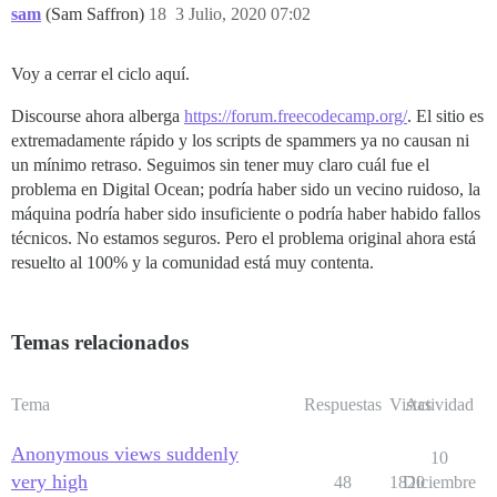
sam
(Sam Saffron)
18
3 Julio, 2020 07:02
Voy a cerrar el ciclo aquí.
Discourse ahora alberga
https://forum.freecodecamp.org/
. El sitio es
extremadamente rápido y los scripts de spammers ya no causan ni
un mínimo retraso. Seguimos sin tener muy claro cuál fue el
problema en Digital Ocean; podría haber sido un vecino ruidoso, la
máquina podría haber sido insuficiente o podría haber habido fallos
técnicos. No estamos seguros. Pero el problema original ahora está
resuelto al 100% y la comunidad está muy contenta.
Temas relacionados
Tema
Respuestas
Vistas
Actividad
Anonymous views suddenly
10
very high
48
1820
Diciembre