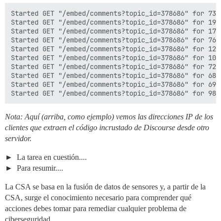
Started GET "/embed/comments?topic_id=378686" for 73.
Started GET "/embed/comments?topic_id=378686" for 195
Started GET "/embed/comments?topic_id=378686" for 17.
Started GET "/embed/comments?topic_id=378686" for 76.
Started GET "/embed/comments?topic_id=378686" for 124
Started GET "/embed/comments?topic_id=378686" for 103
Started GET "/embed/comments?topic_id=378686" for 72.
Started GET "/embed/comments?topic_id=378686" for 68.
Started GET "/embed/comments?topic_id=378686" for 69.
Nota: Aquí (arriba, como ejemplo) vemos las direcciones IP de los
clientes que extraen el código incrustado de Discourse desde otro
servidor.
La tarea en cuestión....
Para resumir....
La CSA se basa en la fusión de datos de sensores y, a partir de la
CSA, surge el conocimiento necesario para comprender qué
acciones debes tomar para remediar cualquier problema de
ciberseguridad.