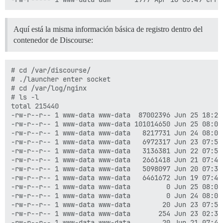
Aquí está la misma información básica de registro dentro del
contenedor de Discourse:
# cd /var/discourse/

# ./launcher enter socket

# cd /var/log/nginx

# ls -l

total 215440

-rw-r--r-- 1 www-data www-data  87002396 Jun 25 18:28 
-rw-r--r-- 1 www-data www-data 101014650 Jun 25 08:02 
-rw-r--r-- 1 www-data www-data   8217731 Jun 24 08:02 
-rw-r--r-- 1 www-data www-data   6972317 Jun 23 07:53 
-rw-r--r-- 1 www-data www-data   3136381 Jun 22 07:50 
-rw-r--r-- 1 www-data www-data   2661418 Jun 21 07:45 
-rw-r--r-- 1 www-data www-data   5098097 Jun 20 07:38 
-rw-r--r-- 1 www-data www-data   6461672 Jun 19 07:40 
-rw-r--r-- 1 www-data www-data         0 Jun 25 08:02 
-rw-r--r-- 1 www-data www-data         0 Jun 24 08:02 
-rw-r--r-- 1 www-data www-data        20 Jun 23 07:53 
-rw-r--r-- 1 www-data www-data       254 Jun 23 02:36 
-rw-r--r-- 1 www-data www-data        20 Jun 21 07:45 