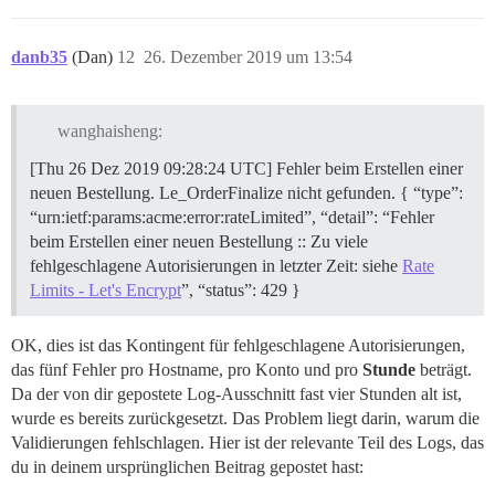
[Thu 26 Dec 2019 09:28:31 AM UTC] Fehler beim Erstell
  "type": "urn:ietf:params:acme:error:rateLimited",

  "detail": "Fehler beim Erstellen einer neuen Bestel
danb35
(Dan)
12
26. Dezember 2019 um 13:54
  "status": 429

}

[Thu 26 Dec 2019 09:28:31 AM UTC] Bitte überprüfen Si
Fehler beim Laden der Datei ca.cer

wanghaisheng:
[Thu 26 Dec 2019 09:28:32 AM UTC] Einzigartige Domain=
[Thu 26 Dec 2019 09:28:33 AM UTC] Abrufen des Authent
[Thu 26 Dez 2019 09:28:24 UTC] Fehler beim Erstellen einer
[Thu 26 Dec 2019 09:28:35 AM UTC] Fehler beim Erstell
neuen Bestellung. Le_OrderFinalize nicht gefunden. { “type”:
  "type": "urn:ietf:params:acme:error:rateLimited",

“urn:ietf:params:acme:error:rateLimited”, “detail”: “Fehler
  "detail": "Fehler beim Erstellen einer neuen Bestel
beim Erstellen einer neuen Bestellung :: Zu viele
  "status": 429

}

fehlgeschlagene Autorisierungen in letzter Zeit: siehe
Rate
[Thu 26 Dec 2019 09:28:35 AM UTC] Bitte überprüfen Si
Limits - Let's Encrypt
”, “status”: 429 }
[Thu 26 Dec 2019 09:28:35 AM UTC] Installation des Sc
[Thu 26 Dec 2019 09:28:35 AM UTC] Installation der vo
cat: /shared/letsencrypt/bbs.antivte.com_ecc/fullchai
OK, dies ist das Kontingent für fehlgeschlagene Autorisierungen,
Fehler beim Laden der Datei ca.cer

das fünf Fehler pro Hostname, pro Konto und pro
Stunde
beträgt.
Fehler beim Laden der Datei ca.cer

Da der von dir gepostete Log-Ausschnitt fast vier Stunden alt ist,
runsvdir gestartet, PID ist 2031

wurde es bereits zurückgesetzt. Das Problem liegt darin, warum die
ok: run: redis: (pid 2045) 0s

Validierungen fehlschlagen. Hier ist der relevante Teil des Logs, das
chgrp: ungültige Gruppe: 'syslog'

ok: run: postgres: (pid 2039) 0s

du in deinem ursprünglichen Beitrag gepostet hast:
nginx: [emerg] kann Zertifikat "/shared/ssl/bbs.antiv