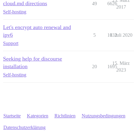
23. März
cloud.md directions
49
6626
2017
Self-hosting
Let's encrypt auto renewal and
ipv6
5
1032
1. Juli 2020
Support
Seeking help for discourse
15. März
installation
20
1695
2023
Self-hosting
Startseite
Kategorien
Richtlinien
Nutzungsbedingungen
Datenschutzerklärung