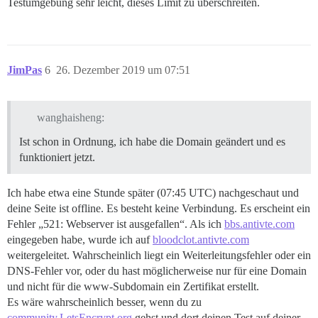
Testumgebung sehr leicht, dieses Limit zu überschreiten.
JimPas
6
26. Dezember 2019 um 07:51
wanghaisheng:
Ist schon in Ordnung, ich habe die Domain geändert und es
funktioniert jetzt.
Ich habe etwa eine Stunde später (07:45 UTC) nachgeschaut und
deine Seite ist offline. Es besteht keine Verbindung. Es erscheint ein
Fehler „521: Webserver ist ausgefallen“. Als ich
bbs.antivte.com
eingegeben habe, wurde ich auf
bloodclot.antivte.com
weitergeleitet. Wahrscheinlich liegt ein Weiterleitungsfehler oder ein
DNS-Fehler vor, oder du hast möglicherweise nur für eine Domain
und nicht für die www-Subdomain ein Zertifikat erstellt.
Es wäre wahrscheinlich besser, wenn du zu
community.LetsEncrypt.org
gehst und dort deinen Test auf deiner