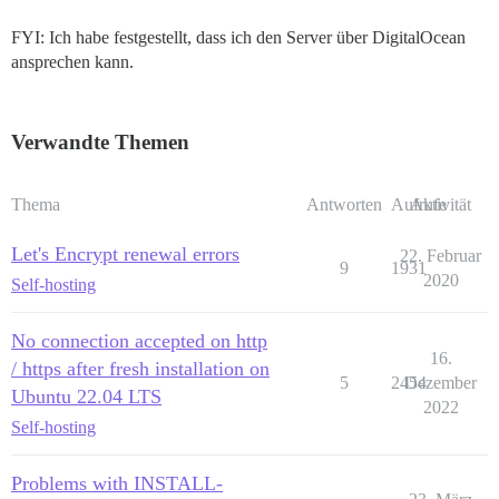
FYI: Ich habe festgestellt, dass ich den Server über DigitalOcean
ansprechen kann.
Verwandte Themen
Thema
Antworten
Aufrufe
Aktivität
Let's Encrypt renewal errors
22. Februar
9
1931
2020
Self-hosting
No connection accepted on http
16.
/ https after fresh installation on
5
2454
Dezember
Ubuntu 22.04 LTS
2022
Self-hosting
Problems with INSTALL-