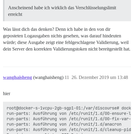
Anscheinend habe ich wirklich das Verschlüsselungslimit
erreicht
Was lässt dich das denken? Denn ich habe in den von dir
geposteten Logausgaben nichts gesehen, was darauf hindeuten
würde; diese Ausgabe zeigt eine fehlgeschlagene Validierung, weil
dein Server den korrekten Validierungstoken nicht bereitgestellt hat.
wanghaisheng
(wanghaisheng)
11
26. Dezember 2019 um 13:48
hier
root@docker-s-1vcpu-2gb-sgp1-01:/var/discourse# docker
run-parts: Ausführung von /etc/runit/1.d/00-ensure-lin
run-parts: Ausführung von /etc/runit/1.d/00-fix-var-lo
run-parts: Ausführung von /etc/runit/1.d/anacron

run-parts: Ausführung von /etc/runit/1.d/cleanup-pids
