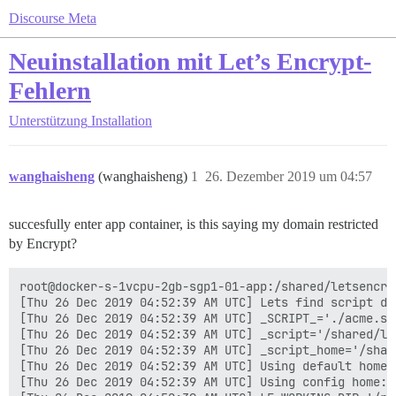
Discourse Meta
Neuinstallation mit Let’s Encrypt-
Fehlern
Unterstützung
Installation
wanghaisheng
(wanghaisheng)
1
26. Dezember 2019 um 04:57
succesfully enter app container, is this saying my domain restricted
by Encrypt?
root@docker-s-1vcpu-2gb-sgp1-01-app:/shared/letsencrypt# ./acme.sh --issue -d bbs.antivte.com -k 4096 -w /var/www/discourse/public --debug 2
[Thu 26 Dec 2019 04:52:39 AM UTC] Lets find script dir.
[Thu 26 Dec 2019 04:52:39 AM UTC] _SCRIPT_='./acme.sh'
[Thu 26 Dec 2019 04:52:39 AM UTC] _script='/shared/letsencrypt/acme.sh'
[Thu 26 Dec 2019 04:52:39 AM UTC] _script_home='/shared/letsencrypt'
[Thu 26 Dec 2019 04:52:39 AM UTC] Using default home:/root/.acme.sh
[Thu 26 Dec 2019 04:52:39 AM UTC] Using config home:/root/.acme.sh
[Thu 26 Dec 2019 04:52:39 AM UTC] LE_WORKING_DIR='/root/.acme.sh'
https://github.com/Neilpang/acme.sh
v2.8.4
[Thu 26 Dec 2019 04:52:39 AM UTC] Running cmd: issue
[Thu 26 Dec 2019 04:52:39 AM UTC] _main_domain='bbs.antivte.com'
[Thu 26 Dec 2019 04:52:39 AM UTC] _alt_domains='no'
[Thu 26 Dec 2019 04:52:39 AM UTC] Using config home:/root/.acme.sh
[Thu 26 Dec 2019 04:52:39 AM UTC] ACME_DIRECTORY='https://acme-v02.api.letsencrypt.org/directory'
[Thu 26 Dec 2019 04:52:39 AM UTC] _ACME_SERVER_HOST='acme-v02.api.letsencrypt.org'
[Thu 26 Dec 2019 04:52:39 AM UTC] DOMAIN_PATH='/root/.acme.sh/bbs.antivte.com'
[Thu 26 Dec 2019 04:52:39 AM UTC] '/var/www/discourse/public' does not contain 'dns'
[Thu 26 Dec 2019 04:52:39 AM UTC] Using ACME_DIRECTORY: https://acme-v02.api.letsencrypt.org/directory
[Thu 26 Dec 2019 04:52:39 AM UTC] _init api for server: https://acme-v02.api.letsencrypt.org/directory
[Thu 26 Dec 2019 04:52:39 AM UTC] GET
[Thu 26 Dec 2019 04:52:39 AM UTC] url='https://acme-v02.api.letsencrypt.org/directory'
[Thu 26 Dec 2019 04:52:39 AM UTC] timeout=
[Thu 26 Dec 2019 04:52:39 AM UTC] _CURL='curl -L --silent --dump-header /root/.acme.sh/http.header  --trace-ascii /tmp/tmp.LOXvOHFIhy  -g '
[Thu 26 Dec 2019 04:52:40 AM UTC] ret='0'
[Thu 26 Dec 2019 04:52:40 AM UTC] response='{
  "FniD_4JroWM": "https://community.letsencrypt.org/t/adding-random-entries-to-the-directory/33417",
  "keyChange": "https://acme-v02.api.letsencrypt.org/acme/key-change",
  "meta": {
    "caaIdentities": [
      "letsencrypt.org"
    ],
    "termsOfService": "https://letsencrypt.org/documents/LE-SA-v1.2-November-15-2017.pdf",
    "website": "https://letsencrypt.org"
  },
  "newAccount": "https://acme-v02.api.letsencrypt.org/acme/new-acct",
  "newNonce": "https://acme-v02.api.letsencrypt.org/acme/new-nonce",
  "newOrder": "https://acme-v02.api.letsencrypt.org/acme/new-order",
  "revokeCert": "https://acme-v02.api.letsencrypt.org/acme/revoke-cert"
}'
[Thu 26 Dec 2019 04:52:40 AM UTC] ACME_KEY_CHANGE='https://acme-v02.api.letsencrypt.org/acme/key-change'
[Thu 26 Dec 2019 04:52:40 AM UTC] ACME_NEW_AUTHZ
[Thu 26 Dec 2019 04:52:40 AM UTC] ACME_NEW_ORDER='https://acme-v02.api.letsencrypt.org/acme/new-order'
[Thu 26 Dec 2019 04:52:40 AM UTC] ACME_NEW_ACCOUNT='https://acme-v02.api.letsencrypt.org/acme/new-acct'
[Thu 26 Dec 2019 04:52:40 AM UTC] ACME_REVOKE_CERT='https://acme-v02.api.letsencrypt.org/acme/revoke-cert'
[Thu 26 Dec 2019 04:52:40 AM UTC] ACME_AGREEMENT='https://letsencrypt.org/documents/LE-SA-v1.2-November-15-2017.pdf'
[Thu 26 Dec 2019 04:52:40 AM UTC] ACME_NEW_NONCE='https://acme-v02.api.letsencrypt.org/acme/new-nonce'
[Thu 26 Dec 2019 04:52:40 AM UTC] ACME_VERSION='2'
[Thu 26 Dec 2019 04:52:40 AM UTC] _on_before_issue
[Thu 26 Dec 2019 04:52:40 AM UTC] _chk_main_domain='bbs.antivte.com'
[Thu 26 Dec 2019 04:52:40 AM UTC] _chk_alt_domains
[Thu 26 Dec 2019 04:52:40 AM UTC] '/var/www/discourse/public' does not contain 'no'
[Thu 26 Dec 2019 04:52:41 AM UTC] Le_LocalAddress
[Thu 26 Dec 2019 04:52:41 AM UTC] d='bbs.antivte.com'
[Thu 26 Dec 2019 04:52:41 AM UTC] Check for domain='bbs.antivte.com'
[Thu 26 Dec 2019 04:52:41 AM UTC] _currentRoot='/var/www/discourse/public'
[Thu 26 Dec 2019 04:52:41 AM UTC] d
[Thu 26 Dec 2019 04:52:41 AM UTC] '/var/www/di