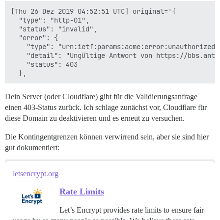
rsyslogd: imklog: Kann Kernel-Log (/proc/kmsg) nicht 
[Thu 26 Dez 2019 04:52:51 UTC] original='{

rsyslogd: Aktivierung des Moduls imklog fehlgeschlage
  "type": "http-01",

supervisor pid: 2040 unicorn pid: 2066

  "status": "invalid",

nginx: [emerg] kann Zertifikat "/shared/ssl/bbs.antiv
  "error": {

nginx: [emerg] kann Zertifikat "/shared/ssl/bbs.antiv
    "type": "urn:ietf:params:acme:error:unauthorized",
nginx: [emerg] kann Zertifikat "/shared/ssl/bbs.antiv
    "detail": "Ungültige Antwort von https://bbs.anti
nginx: [emerg] kann Zertifikat "/shared/ssl/bbs.antiv
    "status": 403

nginx: [emerg] kann Zertifikat "/shared/ssl/bbs.antiv
nginx: [emerg] kann Zertifikat "/shared/ssl/bbs.antiv
Dein Server (oder Cloudflare) gibt für die Validierungsanfrage
einen 403-Status zurück. Ich schlage zunächst vor, Cloudflare für
diese Domain zu deaktivieren und es erneut zu versuchen.
Die Kontingentgrenzen können verwirrend sein, aber sie sind hier
gut dokumentiert:
letsencrypt.org
Rate Limits
Let’s Encrypt provides rate limits to ensure fair