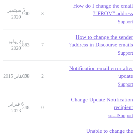
How do I change the email
5 سبتمبر
"FROM" address?
900
8
2020
Support
How to change the sender
27 يوليو
address in Discourse emails?
1863
7
2020
Support
Notification email error after
update
2
16 يناير 2015
1050
Support
Change Update Notification
6 فبراير
recipient
348
0
2023
Support
email
Unable to change the