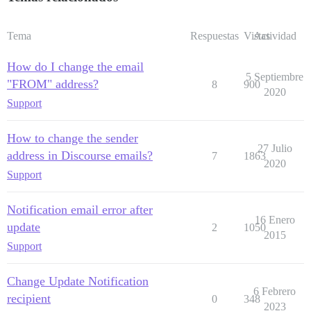
Tema
Respuestas
Vistas
Actividad
How do I change the email
5 Septiembre
"FROM" address?
8
900
2020
Support
How to change the sender
27 Julio
address in Discourse emails?
7
1863
2020
Support
Notification email error after
16 Enero
update
2
1050
2015
Support
Change Update Notification
6 Febrero
recipient
0
348
2023