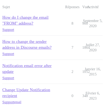
Sujet
Réponses
Vues
Activité
How do I change the email
Septembre 5,
"FROM" address?
8
900
2020
Support
How to change the sender
Juillet 27,
address in Discourse emails?
7
1864
2020
Support
Notification email error after
Janvier 16,
update
2
1052
2015
Support
Change Update Notification
Février 6,
recipient
0
348
2023
Support
email