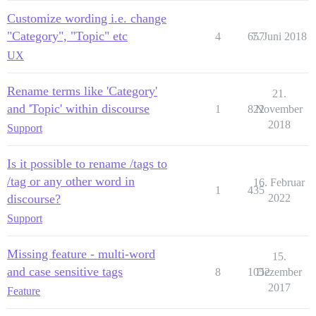
Customize wording i.e. change
"Category", "Topic" etc
4
657
7. Juni 2018
UX
Rename terms like 'Category'
21.
and 'Topic' within discourse
1
822
November
2018
Support
Is it possible to rename /tags to
/tag or any other word in
16. Februar
1
435
discourse?
2022
Support
Missing feature - multi-word
15.
and case sensitive tags
8
1052
Dezember
2017
Feature