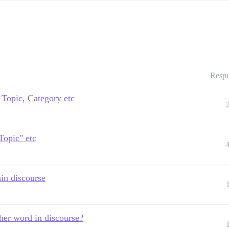
Respu
 Topic, Category etc
Topic" etc
hin discourse
other word in discourse?