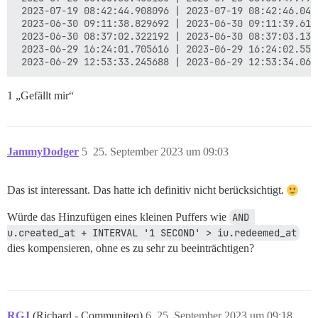
 2023-07-19 08:42:44.908096 | 2023-07-19 08:42:46.0402
 2023-06-30 09:11:38.829692 | 2023-06-30 09:11:39.6185
 2023-06-30 08:37:02.322192 | 2023-06-30 08:37:03.1337
 2023-06-29 16:24:01.705616 | 2023-06-29 16:24:02.5506
1 „Gefällt mir“
JammyDodger
5
25. September 2023 um 09:03
Das ist interessant. Das hatte ich definitiv nicht berücksichtigt.
Würde das Hinzufügen eines kleinen Puffers wie
AND 
u.created_at + INTERVAL '1 SECOND' > iu.redeemed_at
dies kompensieren, ohne es zu sehr zu beeinträchtigen?
RGJ
(Richard - Communiteq)
6
25. September 2023 um 09:18