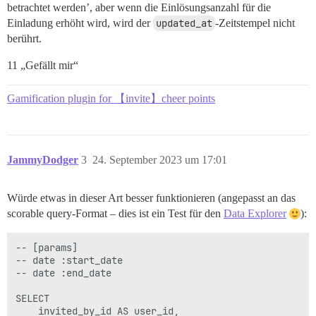
betrachtet werden’, aber wenn die Einlösungsanzahl für die
Einladung erhöht wird, wird der
updated_at
-Zeitstempel nicht
berührt.
11 „Gefällt mir“
Gamification plugin for 【invite】cheer points
JammyDodger
3
24. September 2023 um 17:01
Würde etwas in dieser Art besser funktionieren (angepasst an das
scorable query-Format – dies ist ein Test für den
Data Explorer
):
-- [params]

-- date :start_date

-- date :end_date

SELECT 

    invited_by_id AS user_id,
