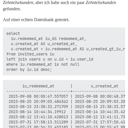
Zehntelsekunden
, aber ich habe auch ein paar
Zehntelsekunden
gefunden.
Auf einer echten Datenbank getestet.
select

  iu.redeemed_at iu_AS redeemed_at,

  u.created_at AS u_created_at,

  u.created_at > iu.redeemed_at AS u_created_gt_iu_red
from invited_users iu

left join users u on u.id = iu.user_id

where iu.redeemed_at is not null

       iu_redeemed_at       |        u_created_at    
----------------------------+------------------------
 2023-09-08 00:00:47.557057 | 2023-09-08 00:00:48.3764
 2023-08-25 20:09:03.486362 | 2023-08-25 20:09:03.2013
 2023-08-15 23:38:32.271709 | 2023-08-15 23:38:33.5702
 2023-08-14 10:44:34.19912  | 2023-08-14 10:44:35.4293
 2023-08-12 13:41:10.428013 | 2023-08-12 13:41:11.7339
 2023-07-31 17:58:13.511289 | 2023-07-31 17:57:50.4271
 2023-07-23 00:56:33.455185 | 2023-07-23 00:55:47.9992