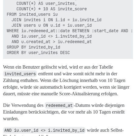
    COUNT(*) AS user_invites,

    COUNT(*) * 10 AS invite_score

FROM invited_users iu

  JOIN invites i ON i.id = iu.invite_id

  JOIN users u ON u.id = iu.user_id

WHERE iu.redeemed_at::date BETWEEN :start_date AND :en
  AND iu.user_id <> i.invited_by_id 

  AND u.created_at > iu.redeemed_at

GROUP BY invited_by_id

Wenn ein Benutzer gelöscht wird, wird er aus der Tabelle
invited_users
entfernt und wäre somit nicht mehr in der
Zählung enthalten. Wenn die Löschung innerhalb von 10 Tagen
erfolgte, würde sie automatisch korrigiert werden, wenn sie länger
dauert, müsste eine manuelle Score-Aktualisierung erfolgen.
Die Verwendung des
redeemed_at
-Datums würde diejenigen
Einladungen berücksichtigen, die vor mehr als 10 Tagen erstellt
wurden.
AND iu.user_id <> i.invited_by_id
würde auch Selbst-