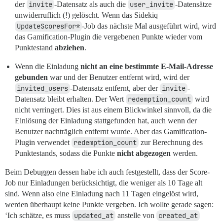
der
invite
-Datensatz als auch die
user_invite
-Datensätze
unwiderruflich (!) gelöscht. Wenn das Sidekiq
UpdateScoresFor*
-Job das nächste Mal ausgeführt wird, wird
das Gamification-Plugin die vergebenen Punkte wieder vom
Punktestand
abziehen
.
Wenn die Einladung
nicht an eine bestimmte E-Mail-Adresse
gebunden
war und der Benutzer entfernt wird, wird der
invited_users
-Datensatz entfernt, aber der
invite
-
Datensatz bleibt erhalten. Der Wert
redemption_count
wird
nicht verringert. Dies ist aus einem Blickwinkel sinnvoll, da die
Einlösung der Einladung stattgefunden hat, auch wenn der
Benutzer nachträglich entfernt wurde. Aber das Gamification-
Plugin verwendet
redemption_count
zur Berechnung des
Punktestands, sodass die Punkte
nicht abgezogen
werden.
Beim Debuggen dessen habe ich auch festgestellt, dass der Score-
Job nur Einladungen berücksichtigt, die weniger als 10 Tage alt
sind. Wenn also eine Einladung nach 11 Tagen eingelöst wird,
werden überhaupt keine Punkte vergeben. Ich wollte gerade sagen:
‘Ich schätze, es muss
updated_at
anstelle von
created_at