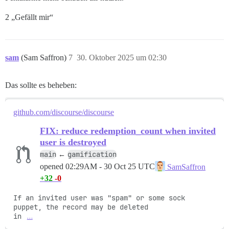
2 „Gefällt mir“
sam
(Sam Saffron)
7
30. Oktober 2025 um 02:30
Das sollte es beheben:
github.com/discourse/discourse
FIX: reduce redemption_count when invited
user is destroyed
main
gamification
←
opened
02:29AM - 30 Oct 25 UTC
SamSaffron
+32
-0
If an invited user was "spam" or some sock 
puppet, the record may be deleted

in 
…