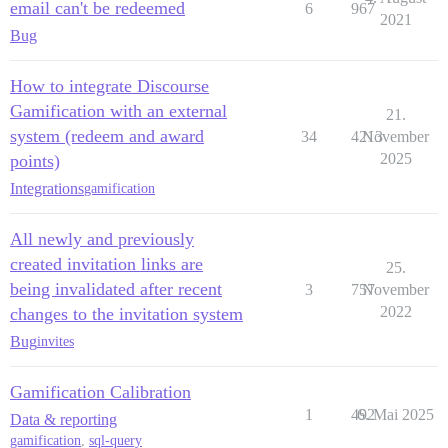
email can't be redeemed
6
967
2021
Bug
How to integrate Discourse
Gamification with an external
21.
system (redeem and award
34
4213
November
2025
points)
Integrations
gamification
All newly and previously
created invitation links are
25.
being invalidated after recent
3
757
November
2022
changes to the invitation system
Bug
invites
Gamification Calibration
1
492
6. Mai 2025
Data & reporting
gamification
,
sql-query