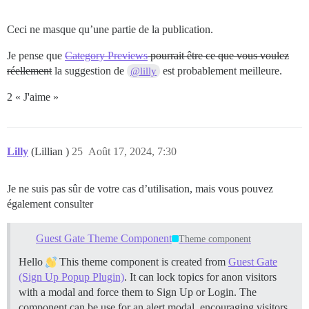
Ceci ne masque qu’une partie de la publication.
Je pense que
Category Previews
pourrait être ce que vous voulez
réellement
la suggestion de
est probablement meilleure.
@lilly
2 « J'aime »
Lilly
(Lillian )
25
Août 17, 2024, 7:30
Je ne suis pas sûr de votre cas d’utilisation, mais vous pouvez
également consulter
Guest Gate Theme Component
Theme component
Hello
This theme component is created from
Guest Gate
(Sign Up Popup Plugin)
. It can lock topics for anon visitors
with a modal and force them to Sign Up or Login. The
component can be use for an alert modal, encouraging visitors