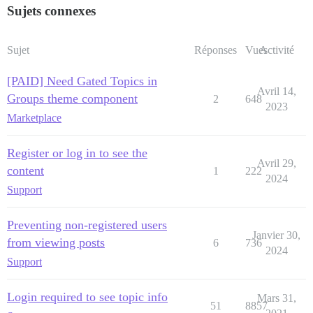
Sujets connexes
Sujet
Réponses
Vues
Activité
[PAID] Need Gated Topics in
Avril 14,
Groups theme component
2
648
2023
Marketplace
Register or log in to see the
Avril 29,
content
1
222
2024
Support
Preventing non-registered users
Janvier 30,
from viewing posts
6
736
2024
Support
Login required to see topic info
Mars 31,
51
8857