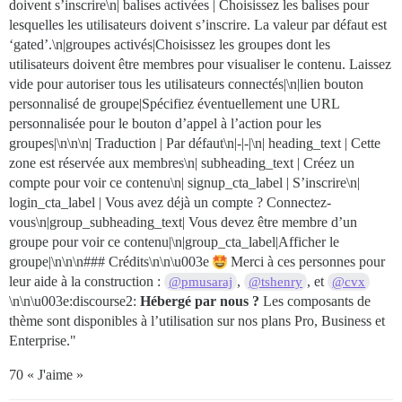
doivent s’inscrire\n| balises activées | Choisissez les balises pour
lesquelles les utilisateurs doivent s’inscrire. La valeur par défaut est
‘gated’.\n|groupes activés|Choisissez les groupes dont les
utilisateurs doivent être membres pour visualiser le contenu. Laissez
vide pour autoriser tous les utilisateurs connectés|\n|lien bouton
personnalisé de groupe|Spécifiez éventuellement une URL
personnalisée pour le bouton d’appel à l’action pour les
groupes|\n\n\n| Traduction | Par défaut\n|-|-|\n| heading_text | Cette
zone est réservée aux membres\n| subheading_text | Créez un
compte pour voir ce contenu\n| signup_cta_label | S’inscrire\n|
login_cta_label | Vous avez déjà un compte ? Connectez-
vous\n|group_subheading_text| Vous devez être membre d’un
groupe pour voir ce contenu|\n|group_cta_label|Afficher le
groupe|\n\n\n### Crédits\n\n\u003e
Merci à ces personnes pour
leur aide à la construction :
,
, et
@pmusaraj
@tshenry
@cvx
\n\n\u003e:discourse2:
Hébergé par nous ?
Les composants de
thème sont disponibles à l’utilisation sur nos plans Pro, Business et
Enterprise."
70 « J'aime »