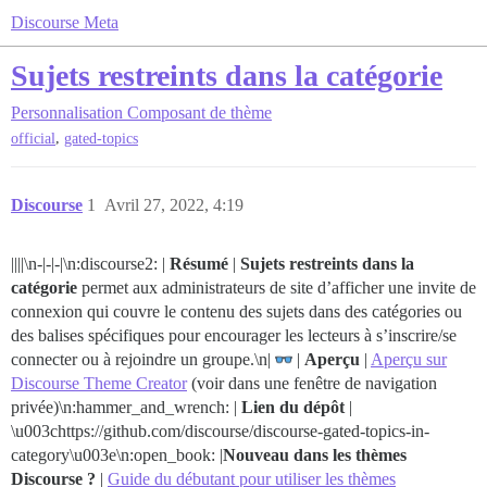
Discourse Meta
Sujets restreints dans la catégorie
Personnalisation
Composant de thème
,
official
gated-topics
Discourse
1
Avril 27, 2022, 4:19
||||\n-|-|-|\n:discourse2: |
Résumé
|
Sujets restreints dans la
catégorie
permet aux administrateurs de site d’afficher une invite de
connexion qui couvre le contenu des sujets dans des catégories ou
des balises spécifiques pour encourager les lecteurs à s’inscrire/se
connecter ou à rejoindre un groupe.\n|
|
Aperçu
|
Aperçu sur
Discourse Theme Creator
(voir dans une fenêtre de navigation
privée)\n:hammer_and_wrench: |
Lien du dépôt
|
\u003chttps://github.com/discourse/discourse-gated-topics-in-
category\u003e\n:open_book: |
Nouveau dans les thèmes
Discourse ?
|
Guide du débutant pour utiliser les thèmes