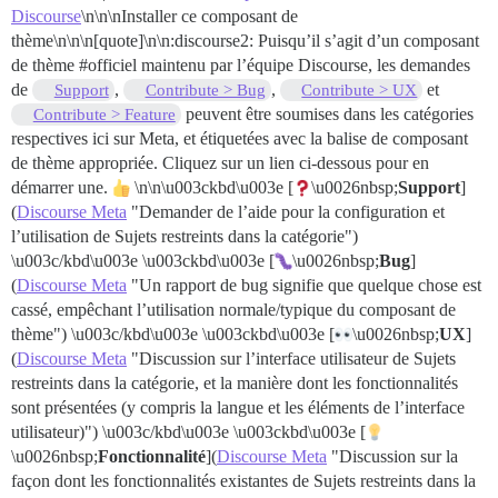
Discourse
\n\n
\nInstaller ce composant de
thème\n
\n\n[quote]\n\n:discourse2: Puisqu’il s’agit d’un composant
de thème
#officiel
maintenu par l’équipe Discourse, les demandes
de
,
,
et
Support
Contribute > Bug
Contribute > UX
peuvent être soumises dans les catégories
Contribute > Feature
respectives ici sur Meta, et étiquetées avec la balise de composant
de thème appropriée. Cliquez sur un lien ci-dessous pour en
démarrer une.
\n\n\u003ckbd\u003e [
\u0026nbsp;
Support
]
(
Discourse Meta
"Demander de l’aide pour la configuration et
l’utilisation de Sujets restreints dans la catégorie")
\u003c/kbd\u003e \u003ckbd\u003e [
\u0026nbsp;
Bug
]
(
Discourse Meta
"Un rapport de bug signifie que quelque chose est
cassé, empêchant l’utilisation normale/typique du composant de
thème") \u003c/kbd\u003e \u003ckbd\u003e [
\u0026nbsp;
UX
]
(
Discourse Meta
"Discussion sur l’interface utilisateur de Sujets
restreints dans la catégorie, et la manière dont les fonctionnalités
sont présentées (y compris la langue et les éléments de l’interface
utilisateur)") \u003c/kbd\u003e \u003ckbd\u003e [
\u0026nbsp;
Fonctionnalité
](
Discourse Meta
"Discussion sur la
façon dont les fonctionnalités existantes de Sujets restreints dans la