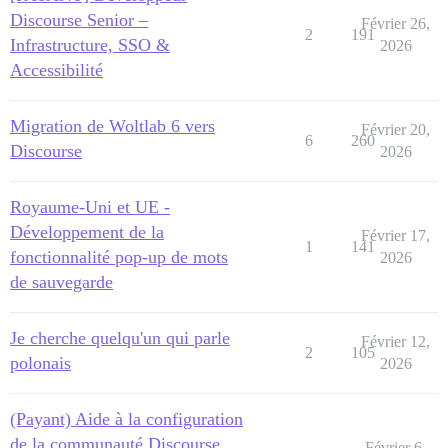
Discourse Senior –
Février 26,
2
191
Infrastructure, SSO &
2026
Accessibilité
Migration de Woltlab 6 vers
Février 20,
6
260
Discourse
2026
Royaume-Uni et UE -
Développement de la
Février 17,
1
141
fonctionnalité pop-up de mots
2026
de sauvegarde
Je cherche quelqu'un qui parle
Février 12,
2
105
polonais
2026
(Payant) Aide à la configuration
de la communauté Discourse
Février 6,