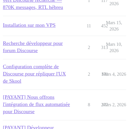
vers Discourse recherché —
1
117
2026
870K messages, RTL hébreu
Mars 15,
Installation sur mon VPS
11
452
2026
Recherche développeur pour
Mars 10,
2
313
forum Discourse
2026
Configuration complète de
Discourse pour répliquer l'UX
2
170
Mars 4, 2026
de Skool
[PAYANT] Nous offrons
l'intégration de flux automatisée
8
277
Mars 2, 2026
pour Discourse
[PAYANT] Développeur