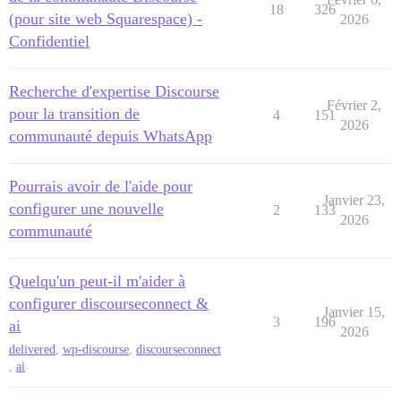
18
326
(pour site web Squarespace) -
2026
Confidentiel
Recherche d'expertise Discourse
Février 2,
pour la transition de
4
151
2026
communauté depuis WhatsApp
Pourrais avoir de l'aide pour
Janvier 23,
configurer une nouvelle
2
133
2026
communauté
Quelqu'un peut-il m'aider à
configurer discourseconnect &
Janvier 15,
3
196
ai
2026
delivered
,
wp-discourse
,
discourseconnect
,
ai