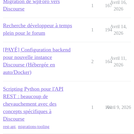
Migration de wpForo vers
Avril 16,
1
167
Discourse
2026
Recherche développeur à temps
Avril 14,
1
194
plein pour le forum
2026
[PAYÉ] Configuration backend
pour nouvelle instance
Avril 11,
2
164
Discourse (Hébergée en
2026
auto/Docker)
Scripting Python pour l'API
REST : beaucoup de
chevauchement avec des
1
101
Avril 9, 2026
concepts spécifiques à
Discourse
rest-api
,
migrations-tooling