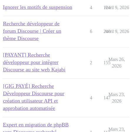
Ignorer les motifs de suspension
4
124
Avril 9, 2026
Recherche développeur de
forum Discourse | Créer un
6
240
Avril 9, 2026
thème Discourse
[PAYANT] Recherche
Mars 26,
développeur pour intégrer
2
155
2026
Discourse au site web Kajabi
[GIG PAYÉ] Recherche
Développeur Discourse pour
Mars 23,
4
147
création utilisateur API et
2026
approbation automatisée
Expert en migration de phpBB
Mars 23,