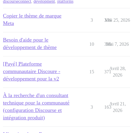
discourseconnect
,
development
,
platforms
Copier le thème de marque
3
336
Mai 25, 2026
Meta
Besoin d'aide pour le
10
338
Mai 7, 2026
développement de thème
[Payé] Plateforme
Avril 28,
communautaire Discoure -
15
371
2026
développement pour la v2
À la recherche d'un consultant
technique pour la communauté
Avril 21,
3
163
(configuration Discourse et
2026
intégration produit)