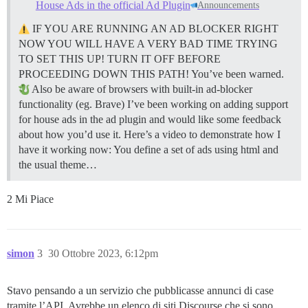
House Ads in the official Ad Plugin
Announcements
IF YOU ARE RUNNING AN AD BLOCKER RIGHT
NOW YOU WILL HAVE A VERY BAD TIME TRYING
TO SET THIS UP! TURN IT OFF BEFORE
PROCEEDING DOWN THIS PATH! You’ve been warned.
Also be aware of browsers with built-in ad-blocker
functionality (eg. Brave) I’ve been working on adding support
for house ads in the ad plugin and would like some feedback
about how you’d use it. Here’s a video to demonstrate how I
have it working now: You define a set of ads using html and
the usual theme…
2 Mi Piace
simon
3
30 Ottobre 2023, 6:12pm
Stavo pensando a un servizio che pubblicasse annunci di case
tramite l’API. Avrebbe un elenco di siti Discourse che si sono