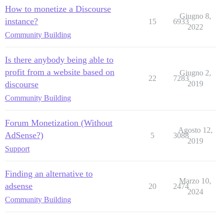
How to monetize a Discourse
Giugno 8,
instance?
15
6933
2022
Community Building
Is there anybody being able to
profit from a website based on
Giugno 2,
22
7283
discourse
2019
Community Building
Forum Monetization (Without
Agosto 12,
AdSense?)
5
3088
2019
Support
Finding an alternative to
Marzo 10,
adsense
20
2474
2024
Community Building