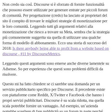
Non credo sia così. Discourse si è sforzato di fornire funzionalità
che possono essere utilizzate per generare entrate per piccoli forum
di comunità. Per progettazione (credo) ha lasciato ai proprietari del
sito il compito di trovare le migliori strategie di monetizzazione per
le loro comunità. Leggendo tutti gli argomenti relativi alla
monetizzazione che riesco a trovare su Meta, sembra che la strategia
più comunemente suggerita sia quella di utilizzare una qualche
forma di modello di abbonamento. Ecco una storia di successo del
2018:
Is there anybody being able to profit from a website based on
discourse - #11 by DiscourseMetrics
.
Leggendo questi argomenti sono emerse anche diverse lamentele su
Adsense. So per esperienza che questi sono problemi difficili da
risolvere.
Questo mi ha fatto chiedere se ci sarebbe una domanda per un
servizio pubblicitario specifico per Discourse. Il precedente esiste
con piattaforme come Reddit, X/Twitter e Facebook che hanno i
propri servizi pubblicitari. Discourse è su scala ridotta, ma quella
scala potrebbe fornire un vantaggio. Ad esempio, un’azienda
potrebbe scegliere di fare pubblicità su un forum in parte perché