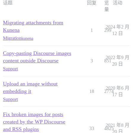
话题
回复
览
活动
量
Migrating attachments from
2024 年2 月
Kunena
1
299
12 日
Migration
kunena
Copy-pasting Discourse images
2022 年9 月
content outside Discourse
3
851
20 日
Support
Upload an image without
2020 年6 月
embedding it
18
2774
17 日
Support
Fix broken images for posts
created by the WP Discourse
2021 年8 月
33
4825
and RSS plugins
20 日