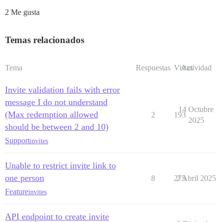
2 Me gusta
Temas relacionados
Tema
Respuestas
Vistas
Actividad
Invite validation fails with error
message I do not understand
14 Octubre
(Max redemption allowed
2
193
2025
should be between 2 and 10)
Support
invites
Unable to restrict invite link to
one person
8
275
2 Abril 2025
Feature
invites
API endpoint to create invite