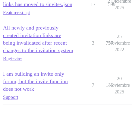
2 Diciembre
links has moved to /invites.json
17
1599
2025
Feature
rest-api
All newly and previously
created invitation links are
25
being invalidated after recent
3
757
Noviembre
2022
changes to the invitation system
Bug
invites
I am building an invite only
20
forum, but the invite function
7
145
Noviembre
does not work
2025
Support