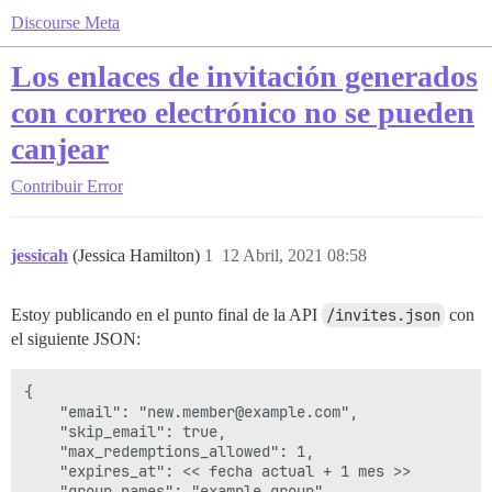
Discourse Meta
Los enlaces de invitación generados
con correo electrónico no se pueden
canjear
Contribuir
Error
jessicah
(Jessica Hamilton)
1
12 Abril, 2021 08:58
Estoy publicando en el punto final de la API
/invites.json
con
el siguiente JSON:
{

    "email": "new.member@example.com",

    "skip_email": true,

    "max_redemptions_allowed": 1,

    "expires_at": << fecha actual + 1 mes >>

    "group_names": "example_group"
