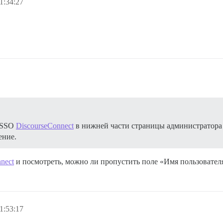
1:34:27
е SSO
DiscourseConnect
в нижней части страницы администратора 
ение.
nect
и посмотреть, можно ли пропустить поле «Имя пользовател
1:53:17