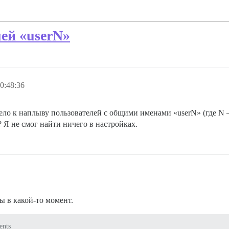
ей «userN»
0:48:36
ело к наплыву пользователей с общими именами «userN» (где N 
? Я не смог найти ничего в настройках.
 в какой-то момент.
ents