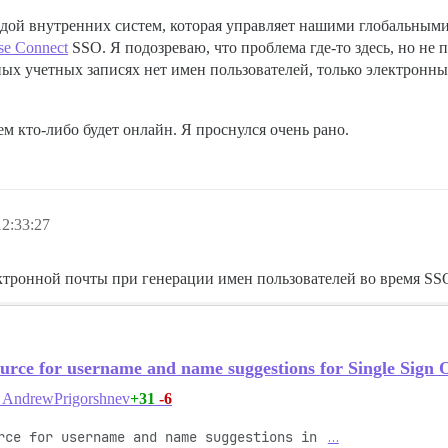
дой внутренних систем, которая управляет нашими глобальными
se Connect
SSO. Я подозреваю, что проблема где-то здесь, но не
ых учетных записях нет имен пользователей, только электронные
ем кто-либо будет онлайн. Я проснулся очень рано.
2:33:27
ктронной почты при генерации имен пользователей во время SS
rce for username and name suggestions for Single Sign 
+31
-6
AndrewPrigorshnev
rce for username and name suggestions in 
…