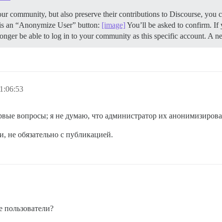
ur community, but also preserve their contributions to Discourse, you 
e is an “Anonymize User” button:
[image]
You’ll be asked to confirm. If
longer be able to log in to your community as this specific account. A
1:06:53
рвые вопросы; я не думаю, что администратор их анонимизирова
, не обязательно с публикацией.
е пользователи?