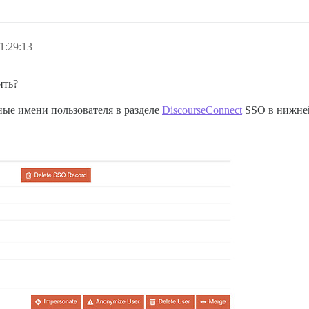
1:29:13
ить?
ные имени пользователя в разделе
DiscourseConnect
SSO в нижней