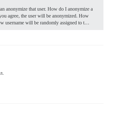
can anonymize that user.
How do I anonymize a
 you agree, the user will be anonymized.
How
 new username will be randomly assigned to t…
л.