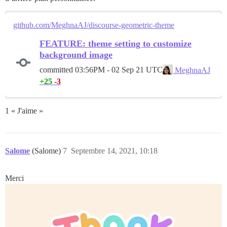
github.com/MeghnaAJ/discourse-geometric-theme
FEATURE: theme setting to customize
background image
committed
03:56PM - 02 Sep 21 UTC
MeghnaAJ
+25
-3
1 « J'aime »
Salome
(Salome)
7
Septembre 14, 2021, 10:18
Merci