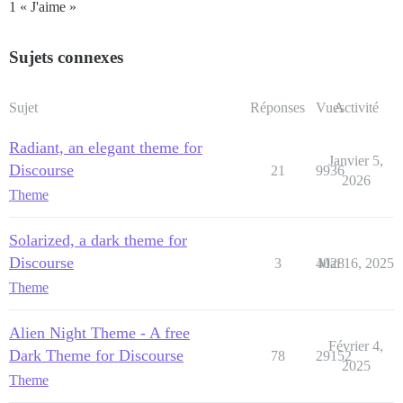
1 « J'aime »
Sujets connexes
Sujet
Réponses
Vues
Activité
Radiant, an elegant theme for
Janvier 5,
Discourse
21
9936
2026
Theme
Solarized, a dark theme for
Discourse
3
4028
Mai 16, 2025
Theme
Alien Night Theme - A free
Février 4,
Dark Theme for Discourse
78
29152
2025
Theme