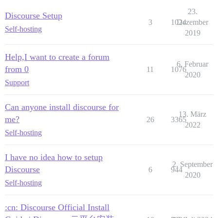
23.
Discourse Setup
3
1024
Dezember
Self-hosting
2019
Help,I want to create a forum
6. Februar
from 0
11
1076
2020
Support
Can anyone install discourse for
13. März
me?
26
3365
2022
Self-hosting
I have no idea how to setup
2. September
Discourse
6
944
2020
Self-hosting
:cn: Discourse Official Install