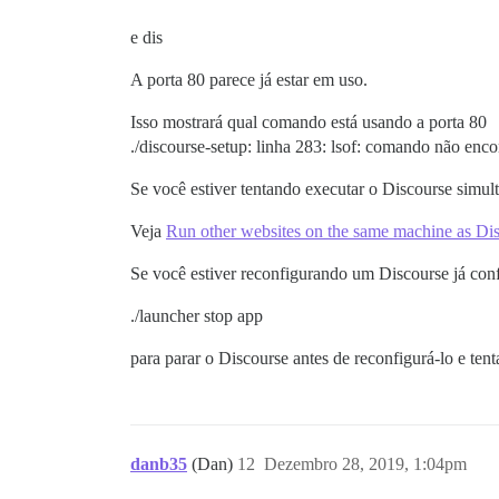
e dis
A porta 80 parece já estar em uso.
Isso mostrará qual comando está usando a porta 80
./discourse-setup: linha 283: lsof: comando não enc
Se você estiver tentando executar o Discourse simu
Veja
Run other websites on the same machine as Di
Se você estiver reconfigurando um Discourse já con
./launcher stop app
para parar o Discourse antes de reconfigurá-lo e ten
danb35
(Dan)
12
Dezembro 28, 2019, 1:04pm