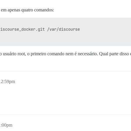
te em apenas quatro comandos:
iscourse_docker.git /var/discourse

 usuário root, o primeiro comando nem é necessário. Qual parte disso 
12:59pm
1:00pm