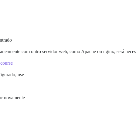
ontrado
ltaneamente com outro servidor web, como Apache ou nginx, será necess
scourse
figurado, use
tar novamente.