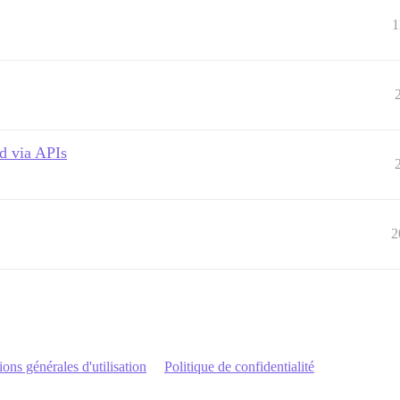
1
d via APIs
2
ons générales d'utilisation
Politique de confidentialité