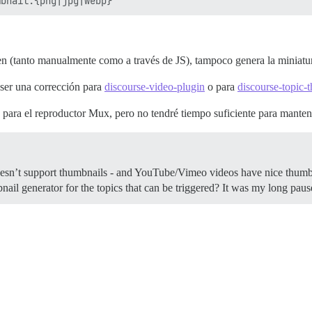
en (tanto manualmente como a través de JS), tampoco genera la miniatu
 ser una corrección para
discourse-video-plugin
o para
discourse-topic-
n para el reproductor Mux, pero no tendré tiempo suficiente para mant
sn’t support thumbnails - and YouTube/Vimeo videos have nice thumbnai
mbnail generator for the topics that can be triggered? It was my long p