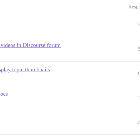
Respu
1
 videos in Discourse forum
play topic thumbnails
Docs
1