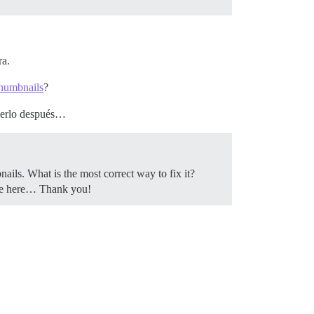
ra.
thumbnails
?
enerlo después…
ls. What is the most correct way to fix it?
ause here… Thank you!