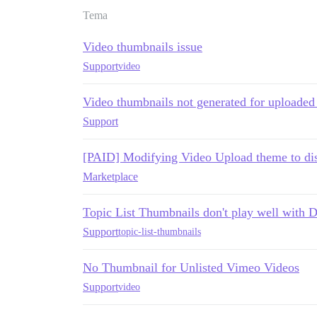
Tema
Video thumbnails issue
Support
video
Video thumbnails not generated for uploaded
Support
[PAID] Modifying Video Upload theme to dis
Marketplace
Topic List Thumbnails don't play well with 
Support
topic-list-thumbnails
No Thumbnail for Unlisted Vimeo Videos
Support
video