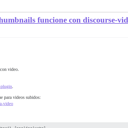
thumbnails funcione con discourse-vi
 con video.
-plugin
.
ue para videos subidos:
a-video