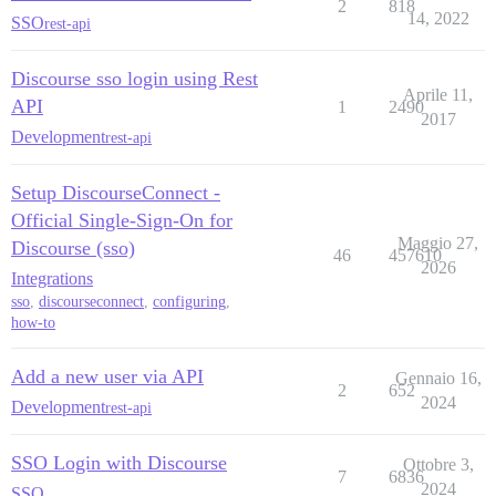
2
818
14, 2022
SSO
rest-api
Discourse sso login using Rest
Aprile 11,
API
1
2490
2017
Development
rest-api
Setup DiscourseConnect -
Official Single-Sign-On for
Maggio 27,
Discourse (sso)
46
457610
2026
Integrations
sso
,
discourseconnect
,
configuring
,
how-to
Add a new user via API
Gennaio 16,
2
652
2024
Development
rest-api
SSO Login with Discourse
Ottobre 3,
7
6836
2024
SSO