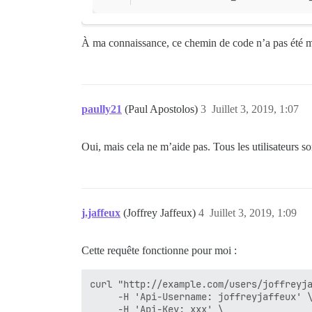
À ma connaissance, ce chemin de code n’a pas été 
paully21
(Paul Apostolos)
3
Juillet 3, 2019, 1:07
Oui, mais cela ne m’aide pas. Tous les utilisateurs son
j.jaffeux
(Joffrey Jaffeux)
4
Juillet 3, 2019, 1:09
Cette requête fonctionne pour moi :
curl "http://example.com/users/joffreyja
     -H 'Api-Username: joffreyjaffeux' \
     -H 'Api-Key: xxx' \
