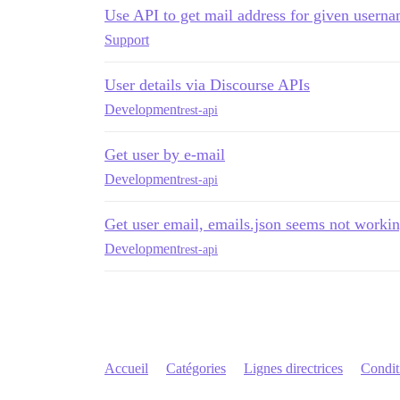
Use API to get mail address for given usern
Support
User details via Discourse APIs
Development
rest-api
Get user by e-mail
Development
rest-api
Get user email, emails.json seems not worki
Development
rest-api
Accueil
Catégories
Lignes directrices
Conditi