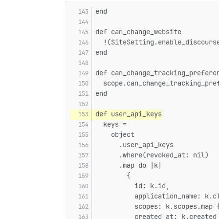
end
def can_change_website
  !(SiteSetting.enable_discours
end
def can_change_tracking_prefere
  scope.can_change_tracking_pre
end
def user_api_keys
  keys =
    object
      .user_api_keys
      .where(revoked_at: nil)
      .map do |k|
        {
          id: k.id,
          application_name: k.c
          scopes: k.scopes.map 
          created_at: k.created