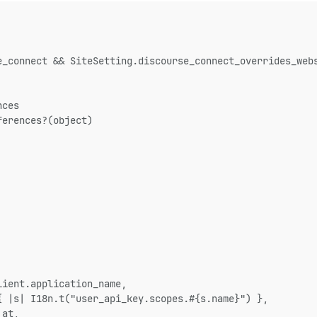
e_connect && SiteSetting.discourse_connect_overrides_web
nces
ferences?(object)
lient.application_name,
{ |s| I18n.t("user_api_key.scopes.#{s.name}") },
_at,