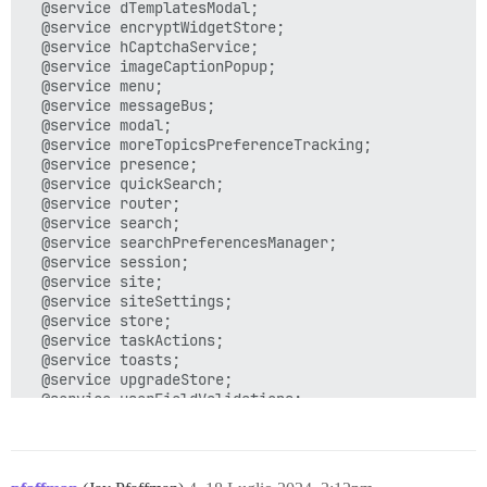
  @service dTemplatesModal;

  @service encryptWidgetStore;

  @service hCaptchaService;

  @service imageCaptionPopup;

  @service menu;

  @service messageBus;

  @service modal;

  @service moreTopicsPreferenceTracking;

  @service presence;

  @service quickSearch;

  @service router;

  @service search;

  @service searchPreferencesManager;

  @service session;

  @service site;

  @service siteSettings;

  @service store;

  @service taskActions;

  @service toasts;

  @service upgradeStore;

  @service userFieldValidations;
