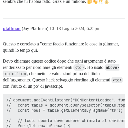
sembra che tu l’abbia fatto. Grazie un milione.
pfaffman
(Jay Pfaffman)
10
18 Luglio 2024, 6:25pm
Questo è correlato a "come faccio funzionare le cose in glimmer,
quindi lo tengo qui.
Devo chiamare questo codice dopo che ogni argomento è stato
renderizzato per riordinare gli elementi
<td>
. Ho usato
above-
topic-item
, che mette le valutazioni prima del titolo
dell’argomento. Questo hack selvaggio riordina gli elementi
<td>
con l’aiuto di un po’ di javascript.
// document.addEventListener("DOMContentLoaded", funct
//   const table = document.querySelector('table.topi
//   const rows = table.getElementsByTagName('tr');

//   // todo: questo deve essere chiamato al caricamen
//   for (let row of rows) {
