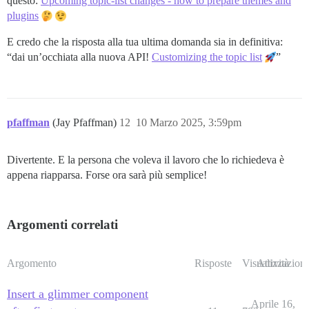
questo:
Upcoming topic-list changes - how to prepare themes and
plugins
E credo che la risposta alla tua ultima domanda sia in definitiva:
“dai un’occhiata alla nuova API!
Customizing the topic list
”
pfaffman
(Jay Pfaffman)
12
10 Marzo 2025, 3:59pm
Divertente. E la persona che voleva il lavoro che lo richiedeva è
appena riapparsa. Forse ora sarà più semplice!
Argomenti correlati
Argomento
Risposte
Visualizzazioni
Attività
Insert a glimmer component
Aprile 16,