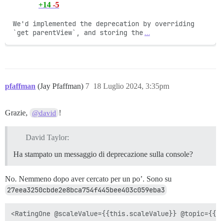
+14
-5
We'd implemented the deprecation by overriding 
`get parentView`, and storing the
…
pfaffman
(Jay Pfaffman)
7
18 Luglio 2024, 3:35pm
Grazie,
!
@david
David Taylor:
Ha stampato un messaggio di deprecazione sulla console?
No. Nemmeno dopo aver cercato per un po’. Sono su
27eea3250cbde2e8bca754f445bee403c059eba3