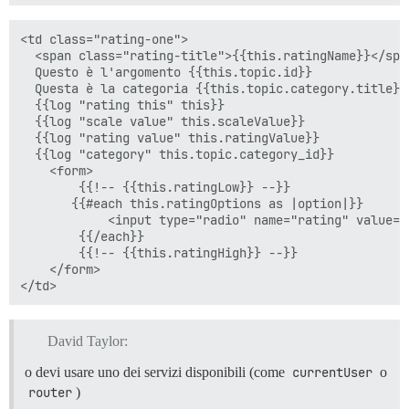
<td class="rating-one">

  <span class="rating-title">{{this.ratingName}}</span
  Questo è l'argomento {{this.topic.id}}

  Questa è la categoria {{this.topic.category.title}}
  {{log "rating this" this}}

  {{log "scale value" this.scaleValue}}

  {{log "rating value" this.ratingValue}}

  {{log "category" this.topic.category_id}}

    <form>

        {{!-- {{this.ratingLow}} --}}

       {{#each this.ratingOptions as |option|}}

            <input type="radio" name="rating" value={
        {{/each}}

        {{!-- {{this.ratingHigh}} --}}

    </form>

David Taylor:
o devi usare uno dei servizi disponibili (come
currentUser
o
router
)