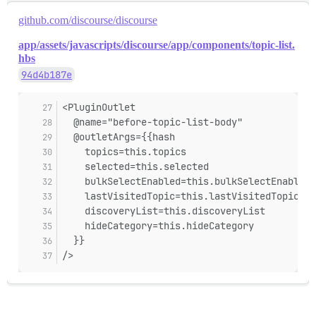
github.com/discourse/discourse
app/assets/javascripts/discourse/app/components/topic-list.
hbs
94d4b187e
<PluginOutlet
  @name="before-topic-list-body"
  @outletArgs={{hash
    topics=this.topics
    selected=this.selected
    bulkSelectEnabled=this.bulkSelectEnabled
    lastVisitedTopic=this.lastVisitedTopic
    discoveryList=this.discoveryList
    hideCategory=this.hideCategory
  }}
/>