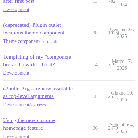
after first post
11
782
2024
Development
(deprecated) Plugin outlet
Gennaio 23,
locations theme component
38
10250
2025
Theme component
end-of-life
Templating of my "component"
Marzo 17,
broke. How do I fix it?
14
319
2026
Development
@outletArgs are now available
Giugno 19,
as top-level arguments
3
253
2025
Development
dev-news
Using the new custom-
Settembre 4,
homepage feature
36
2479
2025
Development