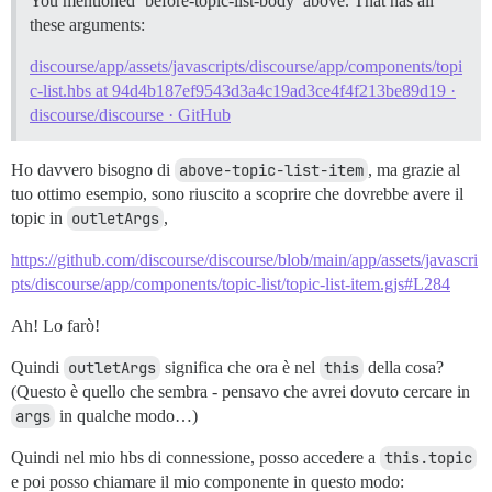
You mentioned ‘before-topic-list-body’ above. That has all
these arguments:
discourse/app/assets/javascripts/discourse/app/components/topi
c-list.hbs at 94d4b187ef9543d3a4c19ad3ce4f4f213be89d19 ·
discourse/discourse · GitHub
Ho davvero bisogno di
above-topic-list-item
, ma grazie al
tuo ottimo esempio, sono riuscito a scoprire che dovrebbe avere il
topic in
outletArgs
,
https://github.com/discourse/discourse/blob/main/app/assets/javascri
pts/discourse/app/components/topic-list/topic-list-item.gjs#L284
Ah! Lo farò!
Quindi
outletArgs
significa che ora è nel
this
della cosa?
(Questo è quello che sembra - pensavo che avrei dovuto cercare in
args
in qualche modo…)
Quindi nel mio hbs di connessione, posso accedere a
this.topic
e poi posso chiamare il mio componente in questo modo: