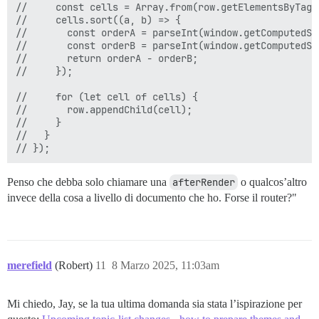
//     const cells = Array.from(row.getElementsByTagNa
//     cells.sort((a, b) => {

//       const orderA = parseInt(window.getComputedSty
//       const orderB = parseInt(window.getComputedSty
//       return orderA - orderB;

//     });

//     for (let cell of cells) {

//       row.appendChild(cell);

//     }

//   }

Penso che debba solo chiamare una
afterRender
o qualcos’altro
invece della cosa a livello di documento che ho. Forse il router?"
merefield
(Robert)
11
8 Marzo 2025, 11:03am
Mi chiedo, Jay, se la tua ultima domanda sia stata l’ispirazione per