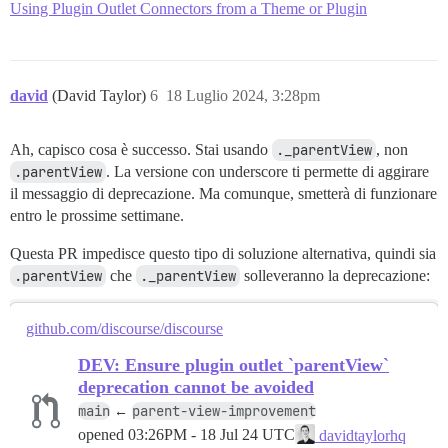
Using Plugin Outlet Connectors from a Theme or Plugin
david
(David Taylor)
6
18 Luglio 2024, 3:28pm
Ah, capisco cosa è successo. Stai usando
._parentView
, non
.parentView
. La versione con underscore ti permette di aggirare
il messaggio di deprecazione. Ma comunque, smetterà di funzionare
entro le prossime settimane.
Questa PR impedisce questo tipo di soluzione alternativa, quindi sia
.parentView
che
._parentView
solleveranno la deprecazione:
github.com/discourse/discourse
DEV: Ensure plugin outlet `parentView`
deprecation cannot be avoided
main
parent-view-improvement
←
opened
03:26PM - 18 Jul 24 UTC
davidtaylorhq