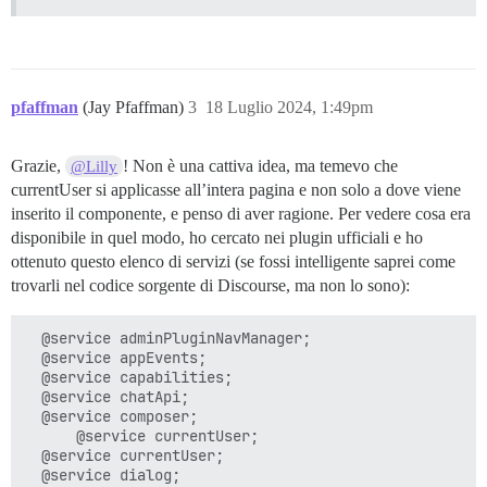
pfaffman
(Jay Pfaffman)
3
18 Luglio 2024, 1:49pm
Grazie,
! Non è una cattiva idea, ma temevo che
@Lilly
currentUser si applicasse all’intera pagina e non solo a dove viene
inserito il componente, e penso di aver ragione. Per vedere cosa era
disponibile in quel modo, ho cercato nei plugin ufficiali e ho
ottenuto questo elenco di servizi (se fossi intelligente saprei come
trovarli nel codice sorgente di Discourse, ma non lo sono):
  @service adminPluginNavManager;

  @service appEvents;

  @service capabilities;

  @service chatApi;

  @service composer;

      @service currentUser;

  @service currentUser;

  @service dialog;
