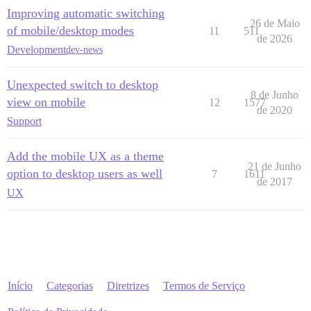
Improving automatic switching
26 de Maio
of mobile/desktop modes
11
511
de 2026
Development
dev-news
Unexpected switch to desktop
8 de Junho
view on mobile
12
1577
de 2020
Support
Add the mobile UX as a theme
21 de Junho
option to desktop users as well
7
1611
de 2017
UX
Início
Categorias
Diretrizes
Termos de Serviço