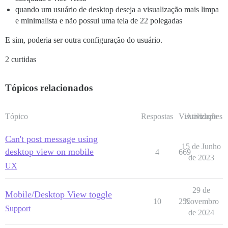
quando um usuário de desktop deseja a visualização mais limpa
e minimalista e não possui uma tela de 22 polegadas
E sim, poderia ser outra configuração do usuário.
2 curtidas
Tópicos relacionados
Tópico
Respostas
Visualizações
Atividade
Can't post message using
15 de Junho
desktop view on mobile
4
669
de 2023
UX
29 de
Mobile/Desktop View toggle
10
255
Novembro
Support
de 2024